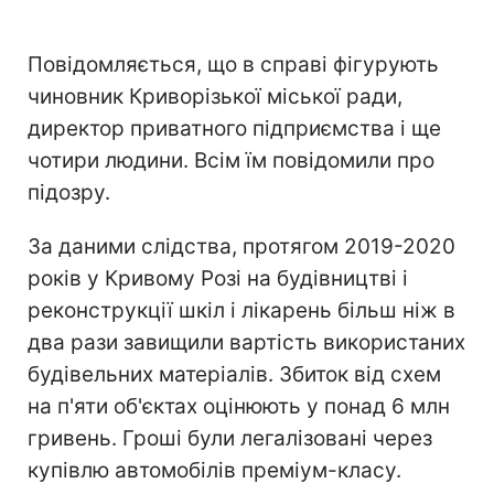
Повідомляється, що в справі фігурують
чиновник Криворізької міської ради,
директор приватного підприємства і ще
чотири людини. Всім їм повідомили про
підозру.
За даними слідства, протягом 2019-2020
років у Кривому Розі на будівництві і
реконструкції шкіл і лікарень більш ніж в
два рази завищили вартість використаних
будівельних матеріалів. Збиток від схем
на п'яти об'єктах оцінюють у понад 6 млн
гривень. Гроші були легалізовані через
купівлю автомобілів преміум-класу.