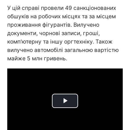
У цій справі провели 49 санкціонованих
обшуків на робочих місцях та за місцем
проживання фігурантів. Вилучено
документи, чорнові записи, гроші,
комп'ютерну та іншу оргтехніку. Також
вилучено автомобілі загальною вартістю
майже 5 млн гривень.
Play
Video