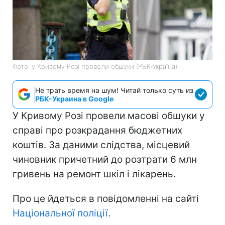
Фото: у Кривому Розі провели обшуки (РБК-Україна)
Не трать время на шум! Читай только суть из
РБК-Украина в Google
У Кривому Розі провели масові обшуки у
справі про розкрадання бюджетних
коштів. За даними слідства, місцевий
чиновник причетний до розтрати 6 млн
гривень на ремонт шкіл і лікарень.
Про це йдеться в повідомленні на сайті
Національної поліції
.