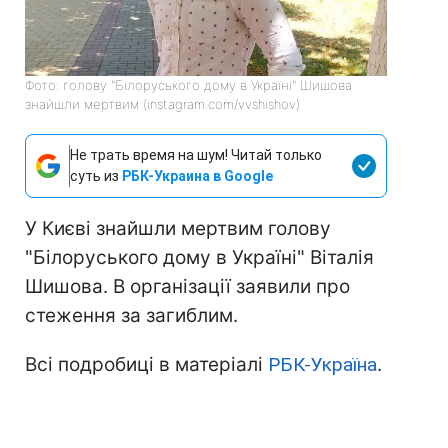
Фото: голову "Білоруського дому в Україні" Шишова
знайшли мертвим (instagram.com/vvshishov)
Не трать время на шум! Читай только
суть из
РБК-Украина в Google
У Києві знайшли мертвим голову
"Білоруського дому в Україні" Віталія
Шишова. В організації заявили про
стеження за загиблим.
Всі подробиці в матеріалі
РБК-Україна
.