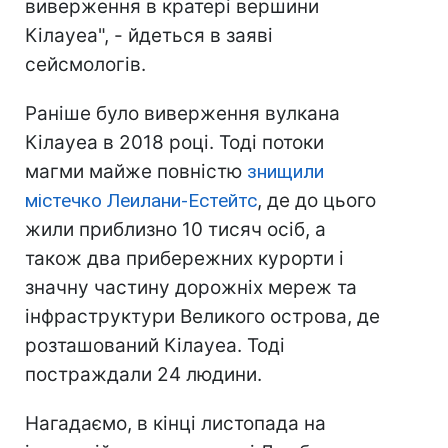
виверження в кратері вершини
Кілауеа", - йдеться в заяві
сейсмологів.
Раніше було виверження вулкана
Кілауеа в 2018 році. Тоді потоки
магми майже повністю
знищили
містечко Леилани-Естейтс
, де до цього
жили приблизно 10 тисяч осіб, а
також два прибережних курорти і
значну частину дорожніх мереж та
інфраструктури Великого острова, де
розташований Кілауеа. Тоді
постраждали 24 людини.
Нагадаємо, в кінці листопада на