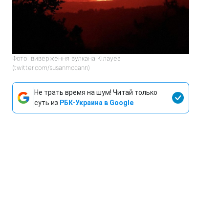
Фото: виверження вулкана Кілауеа
(twitter.com/susanmccann)
Не трать время на шум! Читай только
суть из
РБК-Украина в Google