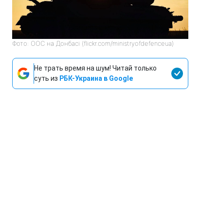
Фото: ООС на Донбасі (flickr.com/ministryofdefenceua)
Не трать время на шум! Читай только
суть из
РБК-Украина в Google