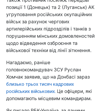
Також противник посилює передові
позиції 1 (Донецьк) та 2 (Луганськ) АК
угруповання російських окупаційних
військ за рахунок чергових
артилерійських підрозділів і танків з
порушенням мінських домовленостей
щодо відведення озброєння та
військової техніки від лінії зіткнення.
Нагадаємо, раніше
головнокомандувач ЗСУ Руслан
Хомчак заявив, що на Донбасі зараз
близько трьох тисяч кадрових
російських військових.
Це офіцери, які
допомагають місцевим командирам.
Як писало РБК-Україна, за даними