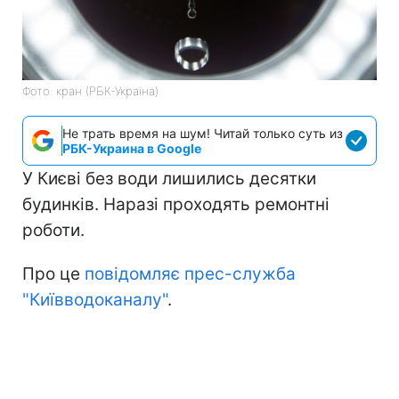
Фото: кран (РБК-Україна)
Не трать время на шум! Читай только суть из
РБК-Украина в Google
У Києві без води лишились десятки
будинків. Наразі проходять ремонтні
роботи.
Про це
повідомляє прес-служба
"Київводоканалу"
.