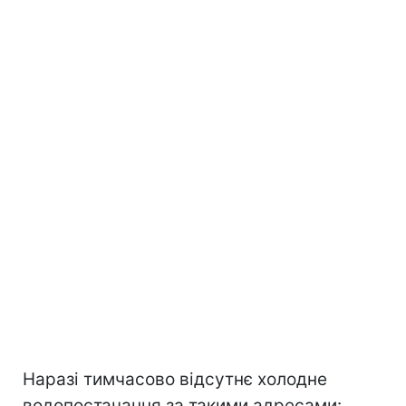
Наразі тимчасово відсутнє холодне
водопостачання за такими адресами: