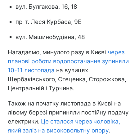
вул. Булгакова, 16, 18
пр-т. Леся Курбаса, 9Е
вул. Машинобудівна, 48
Нагадаємо, минулого разу в Києві
через
планові роботи водопостачання зупиняли
10-11 листопада
на вулицях
Щербаківського, Стеценка, Сторожкова,
Центральній і Турчина.
Також на початку листопада в Києві на
лівому березі припиняли постійну подачу
електрики.
Це сталося через чоловіка,
який заліз на високовольтну опору
.