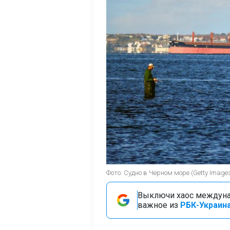
Фото: Судно в Черном море (Getty Image
Выключи хаос междуна
важное из
РБК-Украина