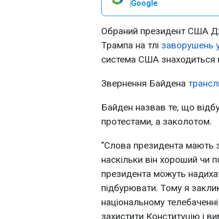
Google
Обраний президент США Д
Трампа на тлі
заворушень у
система США знаходиться 
Звернення Байдена
трансл
Байден назвав те, що відб
протестами, а заколотом.
"Слова президента мають з
наскільки він хороший чи 
президента можуть надиха
підбурювати. Тому я закли
національному телебаченні
захистити Конституцію і вим