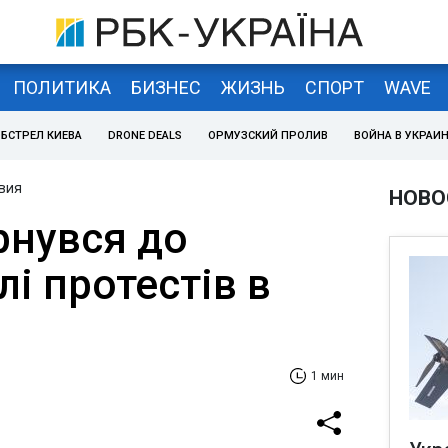
ПОЛИТИКА
БИЗНЕС
ЖИЗНЬ
СПОРТ
WAVE
БСТРЕЛ КИЕВА
DRONE DEALS
ОРМУЗСКИЙ ПРОЛИВ
ВОЙНА В УКРАИ
вия
НОВО
рнувся до
лі протестів в
1 мин