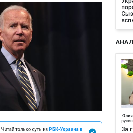
Укр
пор
Сыз
всп
АНАЛ
Юлия
руков
За 
 Читай только суть из
РБК-Украина в