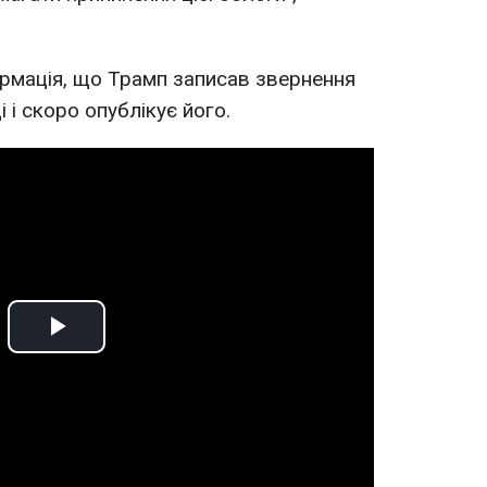
ормація, що Трамп записав звернення
 і скоро опублікує його.
Play
Video