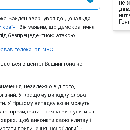
не 
дав
инт
жо Байден звернувся до Дональда
Ген
 країні
. Він
заявив, що демократична
під безпрецедентною атакою.
ював телеканал NBC
.
увається в центрі Вашингтона не
начення, незалежно від того,
поганий. У кращому випадку слова
ти. У гіршому випадку вони можуть
каю президента Трампа виступити на
 зараз, щоб виконати свою клятву і
агати припинення цієї облоги", -