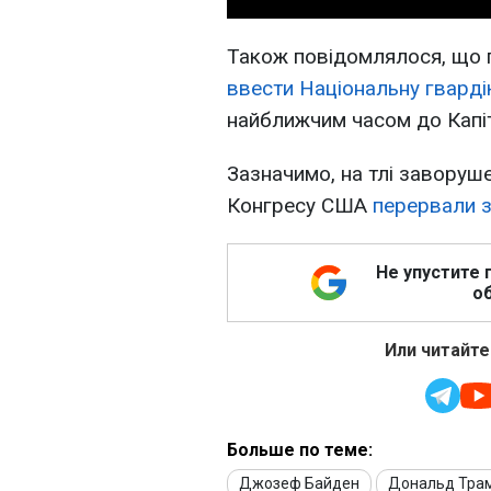
Також повідомлялося, що
ввести Національну гварді
найближчим часом до Капі
Зазначимо, на тлі заворуш
Конгресу США
перервали з
Не упустите 
об
Или читайте
Больше по теме:
Джозеф Байден
Дональд Тра