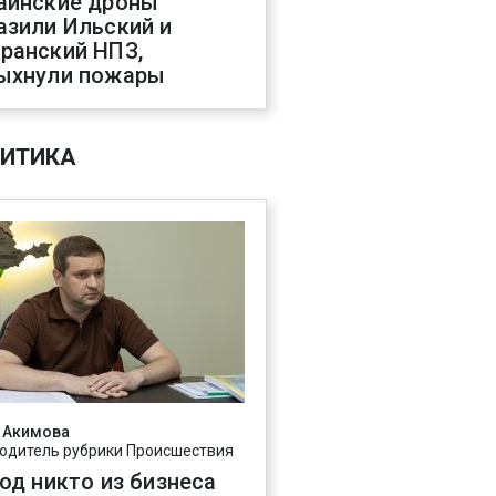
аинские дроны
азили Ильский и
ранский НПЗ,
ыхнули пожары
ИТИКА
 Акимова
одитель рубрики Происшествия
год никто из бизнеса