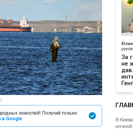
Юлия
руков
За 
не 
дав
инт
Ген
s)
ГЛАВ
родных новостей! Получай только
 в Google
В Киеве
ночной