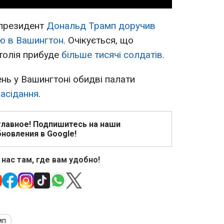
 президент
Дональд Трамп доручив
ю в Вашингтон.
Очікується, що
толія прибуде
більше тисячі солдатів.
ень у Вашингтоні обидві палати
асідання
.
главное! Подпишитесь на наши
новления в Google!
 нас там, где вам удобно!
мп