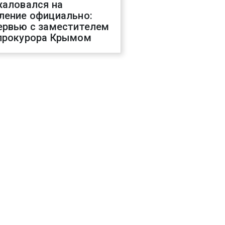
жаловался на
ление официально:
ервью с заместителем
прокурора Крымом