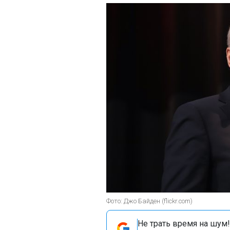
Фото: Джо Байден (flickr.com)
Не трать время на шум!