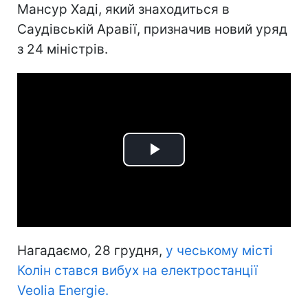
Мансур Хаді, який знаходиться в
Саудівській Аравії, призначив новий уряд
з 24 міністрів.
Play
Video
Нагадаємо, 28 грудня,
у чеському місті
Колін стався вибух на електростанції
Veolia Energie.