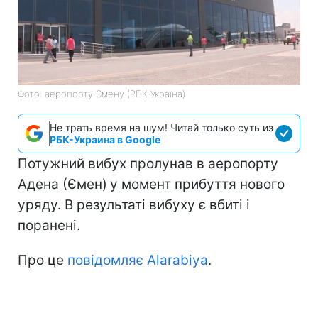
Фото: аеропорту Ємену (РБК-Україна)
Не трать время на шум! Читай только суть из
РБК-Украина в Google
Потужний вибух пролунав в аеропорту
Адена (Ємен)
у момент прибуття нового
уряду. В результаті вибуху є вбиті і
поранені.
Про це
повідомляє Alarabiya
.