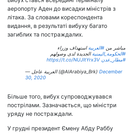
Вибух стався всередині терміналу
аеропорту Аден до висадки міністрів з
літака. За словами кореспондента
видання, в результаті вибуху багато
загиблих та постраждалих.
استهداف وزراء
#العربية
مباشر من
الجديدة لدى وصولهم
#الحكومة_اليمنية
https://t.co/NUJItYrx3V
#مطار_عدن
— العربية عاجل (@AlArabiya_Brk)
December
30, 2020
Більше того, вибух супроводжувався
пострілами. Зазначається, що міністри
уряду не постраждали.
У грудні президент Ємену Абду Раббу