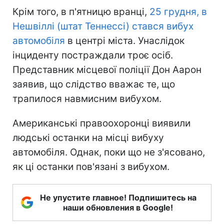
Крім того, в п'ятницю вранці,
25 грудня, в
Нешвіллі (штат Теннессі) стався вибух
автомобіля
в центрі міста. Унаслідок
інциденту постраждали троє осіб.
Представник місцевої поліції Дон Аарон
заявив, що слідство вважає те, що
трапилося навмисним вибухом.
Американські правоохоронці виявили
людські останки на місці вибуху
автомобіля. Однак, поки що не з'ясовано,
як ці останки пов'язані з вибухом.
Не упустите главное! Подпишитесь на
наши обновления в Google!