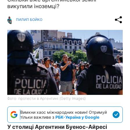
викупили іноземці?
ПИЛИП БОЙКО
Фото: протести в Аргентині (Getty Images)
Вимкни хаос міжнародних новин! Отримуй
тільки важливе з
РБК-Україна у Google
У столиці Аргентини Буенос-Айресі