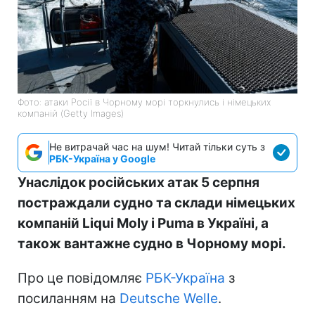
Фото: атаки Росії в Чорному морі торкнулись і німецьких
компаній (Getty Images)
Не витрачай час на шум! Читай тільки суть з
РБК-Україна у Google
Унаслідок російських атак 5 серпня
постраждали судно та склади німецьких
компаній Liqui Moly і Puma в Україні, а
також вантажне судно в Чорному морі.
Про це повідомляє
РБК-Україна
з
посиланням на
Deutsche Welle
.