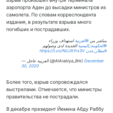
Взрыв произошел внутри терминала
аэропорта Аден до высадки министров из
самолета. По словам корреспондента
издания, в результате взрыва много
погибших и пострадавших.
مباشر من
#العربية
استهداف وزراء
#الحكومة_اليمنية
الجديدة لدى وصولهم
https://t.co/NUJItYrx3V
#مطار_عدن
— العربية عاجل (@AlArabiya_Brk)
December
30, 2020
Более того, взрыв сопровождался
выстрелами. Отмечается, что министры
правительства не пострадали.
В декабре президент Йемена Абду Раббу