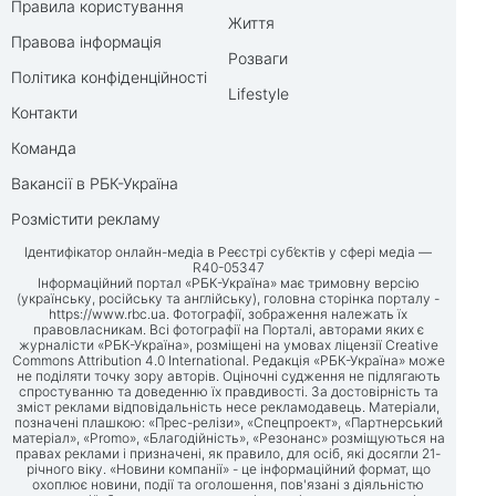
Правила користування
Життя
Правова інформація
Розваги
Політика конфіденційності
Lifestyle
Контакти
Команда
Вакансії в РБК-Україна
Розмістити рекламу
Ідентифікатор онлайн-медіа в Реєстрі суб’єктів у сфері медіа —
R40-05347
Інформаційний портал «РБК-Україна» має тримовну версію
(українську, російську та англійську), головна сторінка порталу -
https://www.rbc.ua
. Фотографії, зображення належать їх
правовласникам. Всі фотографії на Порталі, авторами яких є
журналісти «РБК-Україна», розміщені на умовах ліцензії Creative
Commons Attribution 4.0 International. Редакція «РБК-Україна» може
не поділяти точку зору авторів. Оціночні судження не підлягають
спростуванню та доведенню їх правдивості. За достовірність та
зміст реклами відповідальність несе рекламодавець. Матеріали,
позначені плашкою: «Прес-релізи», «Спецпроект», «Партнерський
матеріал», «Promo», «Благодійність», «Резонанс» розміщуються на
правах реклами і призначені, як правило, для осіб, які досягли 21-
річного віку. «Новини компанії» - це інформаційний формат, що
охоплює новини, події та оголошення, пов'язані з діяльністю