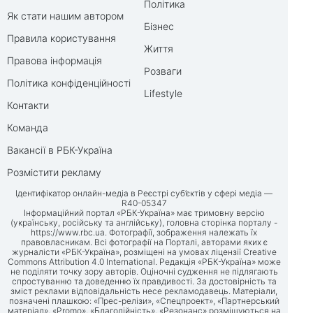
Політика
Як стати нашим автором
Бізнес
Правила користування
Життя
Правова інформація
Розваги
Політика конфіденційності
Lifestyle
Контакти
Команда
Вакансії в РБК-Україна
Розмістити рекламу
Ідентифікатор онлайн-медіа в Реєстрі суб’єктів у сфері медіа —
R40-05347
Інформаційний портал «РБК-Україна» має тримовну версію
(українську, російську та англійську), головна сторінка порталу -
https://www.rbc.ua
. Фотографії, зображення належать їх
правовласникам. Всі фотографії на Порталі, авторами яких є
журналісти «РБК-Україна», розміщені на умовах ліцензії Creative
Commons Attribution 4.0 International. Редакція «РБК-Україна» може
не поділяти точку зору авторів. Оціночні судження не підлягають
спростуванню та доведенню їх правдивості. За достовірність та
зміст реклами відповідальність несе рекламодавець. Матеріали,
позначені плашкою: «Прес-релізи», «Спецпроект», «Партнерський
матеріал», «Promo», «Благодійність», «Резонанс» розміщуються на