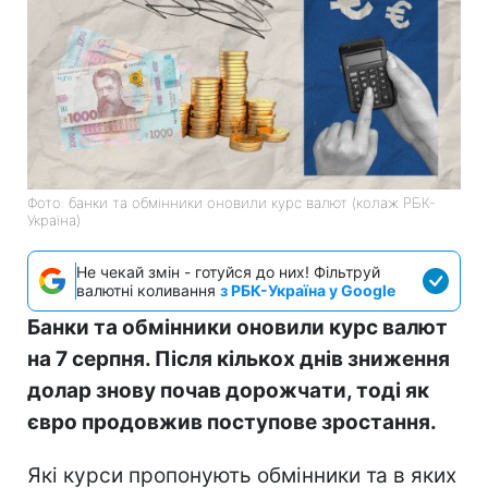
Фото: банки та обмінники оновили курс валют (колаж РБК-
Україна)
Не чекай змін - готуйся до них! Фільтруй
валютні коливання
з РБК-Україна у Google
Банки та обмінники оновили курс валют
на 7 серпня. Після кількох днів зниження
долар знову почав дорожчати, тоді як
євро продовжив поступове зростання.
Які курси пропонують обмінники та в яких