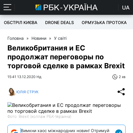
UA
ОБСТРІЛ КИЄВА
DRONE DEALS
ОРМУЗЬКА ПРОТОКА
Головна
»
Новини
»
У світі
Великобритания и ЕС
продолжат переговоры по
торговой сделке в рамках Brexit
15:41 13.12.2020 Нд
2 хв
ЮЛІЯ СТРУК
Фото: Brexit (коллаж РБК-Украина)
Вимкни хаос міжнародних новин! Отримуй