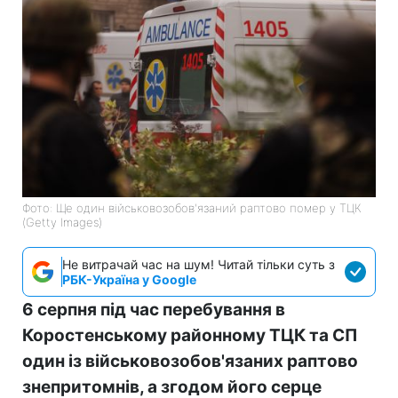
Фото: Ще один військовозобов'язаний раптово помер у ТЦК
(Getty Images)
Не витрачай час на шум! Читай тільки суть з
РБК-Україна у Google
6 серпня під час перебування в
Коростенському районному ТЦК та СП
один із військовозобов'язаних раптово
знепритомнів, а згодом його серце