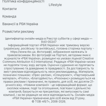
Політика конфіденційності
Lifestyle
Контакти
Команда
Вакансії в РБК-Україна
Розмістити рекламу
Ідентифікатор онлайн-медіа в Реєстрі суб’єктів у сфері медіа —
R40-05347
Інформаційний портал «РБК-Україна» має тримовну версію
(українську, російську та англійську), головна сторінка порталу -
https://www.rbc.ua
. Фотографії, зображення належать їх
правовласникам. Всі фотографії на Порталі, авторами яких є
журналісти «РБК-Україна», розміщені на умовах ліцензії Creative
Commons Attribution 4.0 International. Редакція «РБК-Україна» може
не поділяти точку зору авторів. Оціночні судження не підлягають
спростуванню та доведенню їх правдивості. За достовірність та
зміст реклами відповідальність несе рекламодавець. Матеріали,
позначені плашкою: «Прес-релізи», «Спецпроект», «Партнерський
матеріал», «Promo», «Благодійність», «Резонанс» розміщуються на
правах реклами і призначені, як правило, для осіб, які досягли 21-
річного віку. «Новини компанії» - це інформаційний формат, що
охоплює новини, події та оголошення, пов'язані з діяльністю
компаній, базуються на пресрелізах, які випускають самі
компанії, і за які редакція не несе відповідальність. Онлайн-медіа
«РБК-Україна» призначене для осіб віком від 21 року.
© ТОВ «УБТ», 2006-2026.