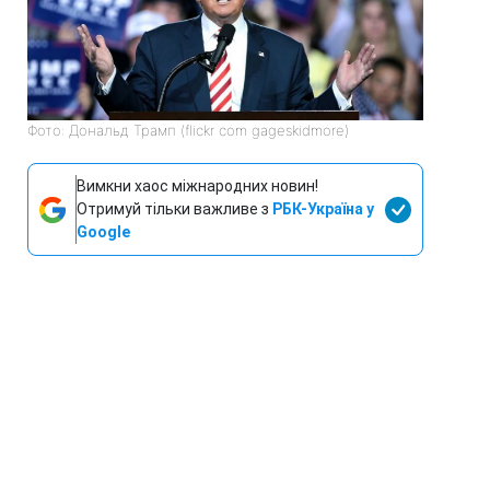
Фото: Дональд Трамп (flickr com gageskidmore)
Вимкни хаос міжнародних новин!
Отримуй тільки важливе з
РБК-Україна у
Google