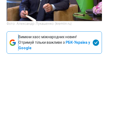
Фото: Александр Лукашенко (kremlin.ru)
Вимкни хаос міжнародних новин!
Отримуй тільки важливе з
РБК-Україна у
Google