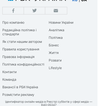
Про компанію
Новини України
Редакційна політика і
Аналітика
стандарти
Політика
Як стати нашим автором
Бізнес
Правила користування
Життя
Правова інформація
Розваги
Політика конфіденційності
Lifestyle
Контакти
Команда
Вакансії в РБК-Україна
Розмістити рекламу
Ідентифікатор онлайн-медіа в Реєстрі суб’єктів у сфері медіа —
R40-05347