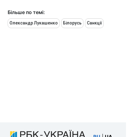
Більше по темі:
Олександр Лукашенко
Білорусь
Санкції
RU
|
UA