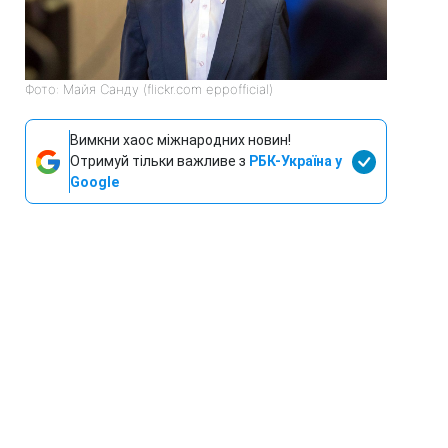
Фото: Майя Санду (flickr.com eppofficial)
Вимкни хаос міжнародних новин!
Отримуй тільки важливе з
РБК-Україна у
Google