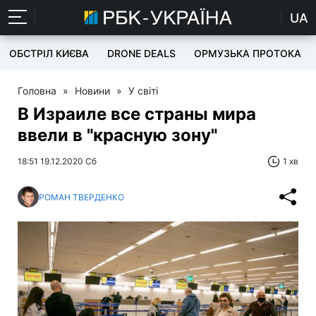
UA
ОБСТРІЛ КИЄВА
DRONE DEALS
ОРМУЗЬКА ПРОТОКА
Головна
»
Новини
»
У світі
В Израиле все страны мира
ввели в "красную зону"
18:51 19.12.2020 Сб
1 хв
РОМАН ТВЕРДЕНКО