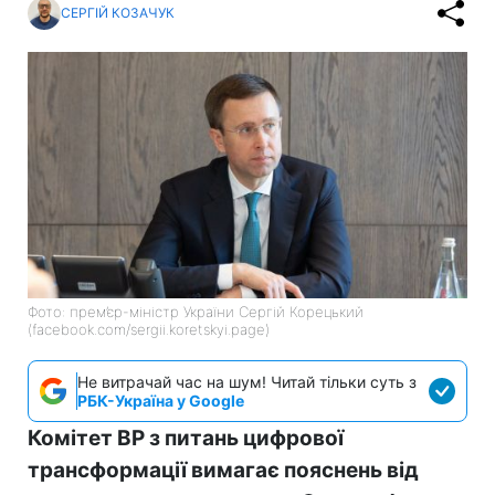
СЕРГІЙ КОЗАЧУК
Фото: прем’єр-міністр України Сергій Корецький
(facebook.com/sergii.koretskyi.page)
Не витрачай час на шум! Читай тільки суть з
РБК-Україна у Google
Комітет ВР з питань цифрової
трансформації вимагає пояснень від