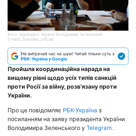
Фото: президент України Володимир Зеленський
(t.me/V_Zelenskiy_official)
Не витрачай час на шум! Читай тільки суть з
РБК-Україна у Google
Пройшла координаційна нарада на
вищому рівні щодо усіх типів санкцій
проти Росії за війну, розв'язану проти
України.
Про це повідомляє
РБК-Україна
з
посиланням на заяву президента України
Володимира Зеленського у
Telegram.