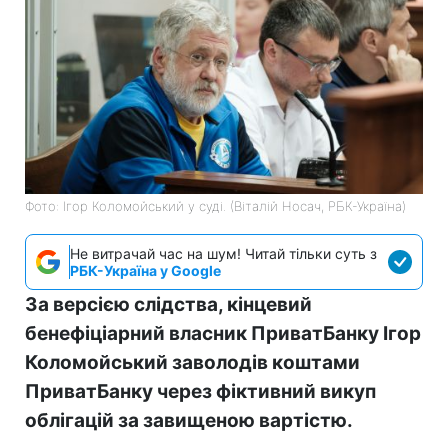
Фото: Ігор Коломойський у суді. (Віталій Носач, РБК-Україна)
Не витрачай час на шум! Читай тільки суть з
РБК-Україна у Google
За версією слідства, кінцевий
бенефіціарний власник ПриватБанку Ігор
Коломойський заволодів коштами
ПриватБанку через фіктивний викуп
облігацій за завищеною вартістю.