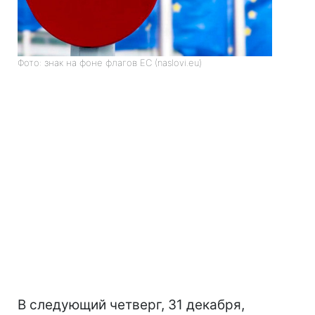
Фото: знак на фоне флагов ЕС (naslovi.eu)
В следующий четверг, 31 декабря,