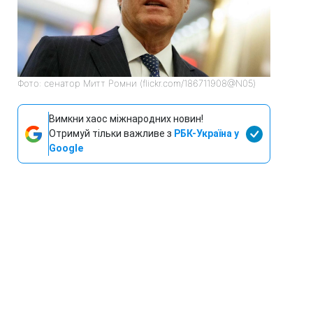
Фото: сенатор Митт Ромни (flickr.com/186711908@N05)
Вимкни хаос міжнародних новин!
Отримуй тільки важливе з
РБК-Україна у
Google