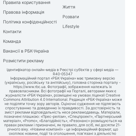
Правила користування
Життя
Правова інформація
Розваги
Політика конфіденційності
Lifestyle
Контакти
Команда
Вакансії в РБК-Україна
Розмістити рекламу
Ідентифікатор онлайн-медіа в Реєстрі суб’єктів у сфері медіа —
R40-05347
Інформаційний портал «РБК-Україна» має тримовну версію
(українську, російську та англійську), головна сторінка порталу -
https://www.rbc.ua
. Фотографії, зображення належать їх
правовласникам. Всі фотографії на Порталі, авторами яких є
журналісти «РБК-Україна», розміщені на умовах ліцензії Creative
Commons Attribution 4.0 International. Редакція «РБК-Україна» може
не поділяти точку зору авторів. Оціночні судження не підлягають
спростуванню та доведенню їх правдивості. За достовірність та
зміст реклами відповідальність несе рекламодавець. Матеріали,
позначені плашкою: «Прес-релізи», «Спецпроект», «Партнерський
матеріал», «Promo», «Благодійність», «Резонанс» розміщуються на
правах реклами і призначені, як правило, для осіб, які досягли 21-
річного віку. «Новини компанії» - це інформаційний формат, що
охоплює новини, події та оголошення, пов'язані з діяльністю