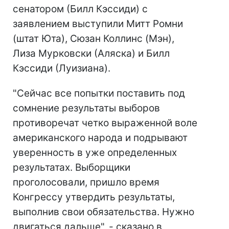
сенатором (Билл Кэссиди) с
заявлением выступили Митт Ромни
(штат Юта), Сюзан Коллинс (Мэн),
Лиза Мурковски (Аляска) и Билл
Кэссиди (Луизиана).
"Сейчас все попытки поставить под
сомнение результаты выборов
противоречат четко выраженной воле
американского народа и подрывают
уверенность в уже определенных
результатах. Выборщики
проголосовали, пришло время
Конгрессу утвердить результаты,
выполнив свои обязательства. Нужно
двигаться дальше", - сказано в