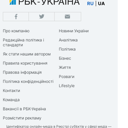
RU
|
UA
Про компанію
Новини України
Редакційна політика і
Аналітика
стандарти
Політика
Як стати нашим автором
Бізнес
Правила користування
Життя
Правова інформація
Розваги
Політика конфіденційності
Lifestyle
Контакти
Команда
Вакансії в РБК-Україна
Розмістити рекламу
Ідентифікатор онлайн-медіа в Реєстрі суб’єктів у сфері медіа —