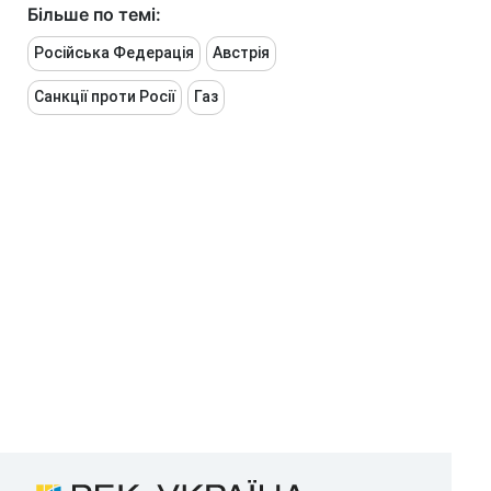
Більше по темі:
Російська Федерація
Австрія
Санкції проти Росії
Газ