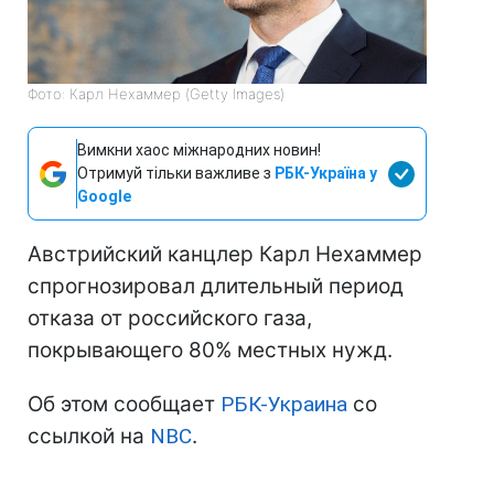
Фото: Карл Нехаммер (Getty Images)
Вимкни хаос міжнародних новин!
Отримуй тільки важливе з
РБК-Україна у
Google
Австрийский канцлер Карл Нехаммер
спрогнозировал длительный период
отказа от российского газа,
покрывающего 80% местных нужд.
Об этом сообщает
РБК-Украина
со
ссылкой на
NBC
.