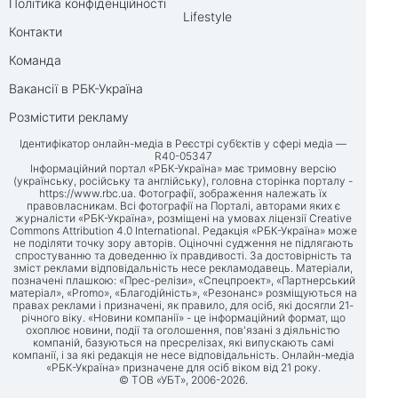
Політика конфіденційності
Lifestyle
Контакти
Команда
Вакансії в РБК-Україна
Розмістити рекламу
Ідентифікатор онлайн-медіа в Реєстрі суб’єктів у сфері медіа —
R40-05347
Інформаційний портал «РБК-Україна» має тримовну версію
(українську, російську та англійську), головна сторінка порталу -
https://www.rbc.ua
. Фотографії, зображення належать їх
правовласникам. Всі фотографії на Порталі, авторами яких є
журналісти «РБК-Україна», розміщені на умовах ліцензії Creative
Commons Attribution 4.0 International. Редакція «РБК-Україна» може
не поділяти точку зору авторів. Оціночні судження не підлягають
спростуванню та доведенню їх правдивості. За достовірність та
зміст реклами відповідальність несе рекламодавець. Матеріали,
позначені плашкою: «Прес-релізи», «Спецпроект», «Партнерський
матеріал», «Promo», «Благодійність», «Резонанс» розміщуються на
правах реклами і призначені, як правило, для осіб, які досягли 21-
річного віку. «Новини компанії» - це інформаційний формат, що
охоплює новини, події та оголошення, пов'язані з діяльністю
компаній, базуються на пресрелізах, які випускають самі
компанії, і за які редакція не несе відповідальність. Онлайн-медіа
«РБК-Україна» призначене для осіб віком від 21 року.
© ТОВ «УБТ», 2006-2026.