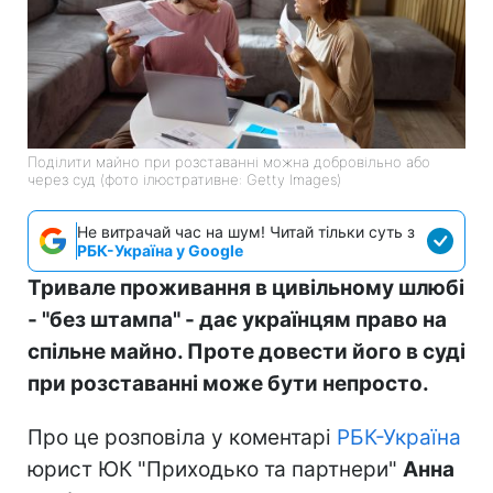
Поділити майно при розставанні можна добровільно або
через суд (фото ілюстративне: Getty Images)
Не витрачай час на шум! Читай тільки суть з
РБК-Україна у Google
Тривале проживання в цивільному шлюбі
- "без штампа" - дає українцям право на
спільне майно. Проте довести його в суді
при розставанні може бути непросто.
Про це розповіла у коментарі
РБК-Україна
юрист ЮК "Приходько та партнери"
Анна