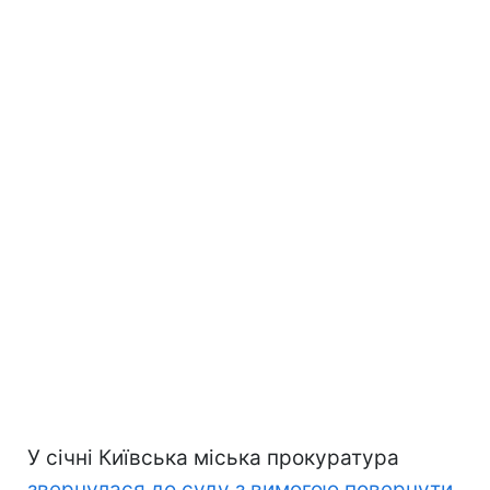
У січні Київська міська прокуратура
звернулася до суду з вимогою повернути