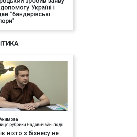
роцький зробив заяву
 допомогу Україні і
дав "бандерівські
пори"
ІТИКА
 Акимова
ниця рубрики Надзвичайні події
ік ніхто з бізнесу не