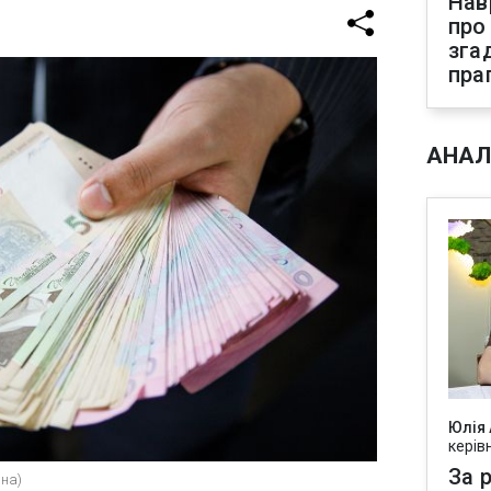
Нав
про
зга
пра
АНАЛ
Юлія
керів
За р
ина)