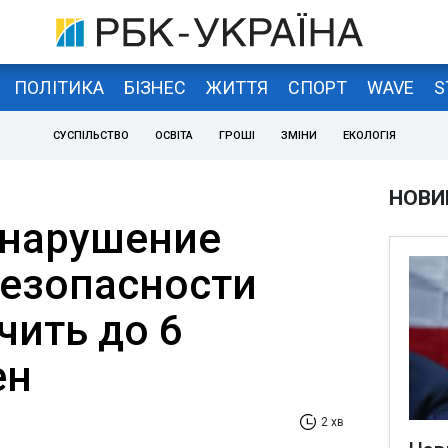
ПОЛІТИКА
БІЗНЕС
ЖИТТЯ
СПОРТ
WAVE
S
СУСПІЛЬСТВО
ОСВІТА
ГРОШІ
ЗМІНИ
ЕКОЛОГІЯ
НОВИ
 нарушение
езопасности
чить до 6
ен
2 хв