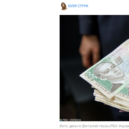
ЮЛІЯ СТРУК
Фото: деньги (Виталий Носач/РБК-Укра