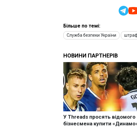
Більше по темі:
Служба безпеки України
штра