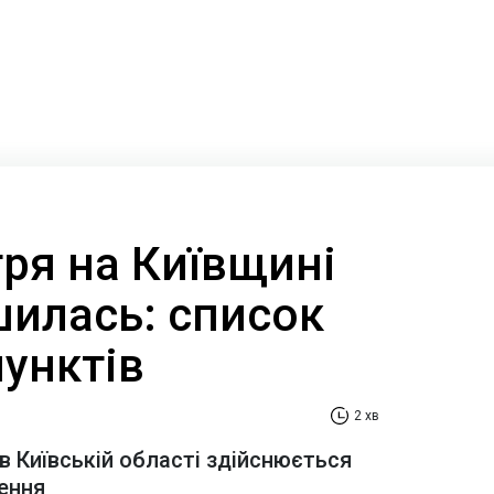
тря на Київщині
шилась: список
унктів
2 хв
в Київській області здійснюється
ення