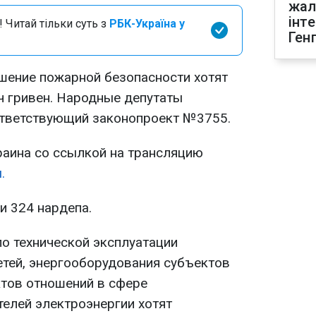
жал
інт
 Читай тільки суть з
РБК-Україна у
Ген
шение пожарной безопасности хотят
ч гривен. Народные депутаты
ответствующий законопроект №3755.
аина со ссылкой на трансляцию
.
и 324 нардепа.
по технической эксплуатации
етей, энергооборудования субъектов
ктов отношений в сфере
телей электроэнергии хотят