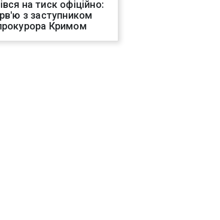
івся на тиск офіційно:
ерв'ю з заступником
прокурора Кримом