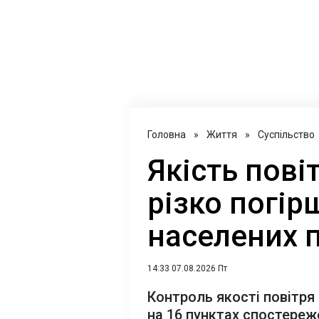
Головна
»
Життя
»
Суспільство
Якість пові
різко погір
населених п
14:33 07.08.2026 Пт
Контроль якості повітря 
на 16 пунктах спостереж