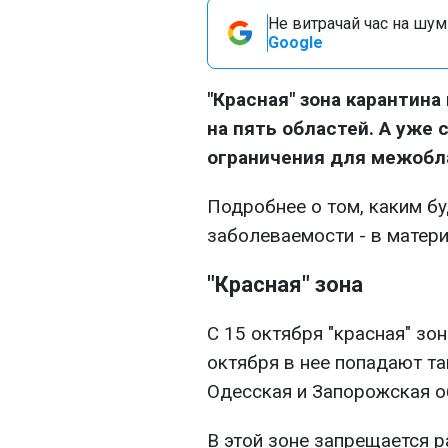
Не витрачай час на шум!
Google
"Красная" зона карантина
на пять областей. А уже 
ограничения для межобл
Подробнее о том, каким бу
заболеваемости - в матер
"Красная" зона
С 15 октября "красная" зо
октября в нее попадают т
Одесская и Запорожская о
В этой зоне запрещается р