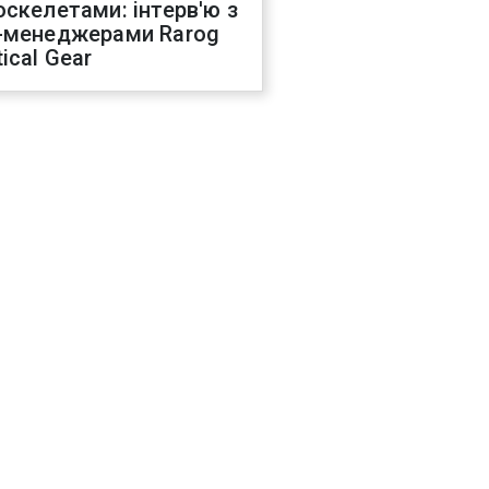
оскелетами: інтерв'ю з
-менеджерами Rarog
ical Gear