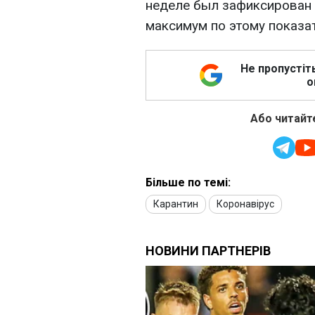
неделе был зафиксирован 
максимум по этому показат
Не пропустіт
о
Або читайте
Більше по темі:
Карантин
Коронавірус