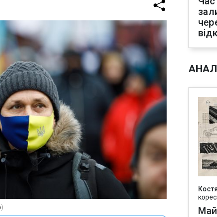
Час
зал
чер
від
АНАЛ
Кост
корес
а)
Май