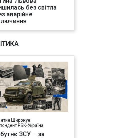
тина Львова
ишилась без світла
ез аварійне
ключення
ІТИКА
янтин Широкун
пондент РБК-Україна
бутнє ЗСУ – за