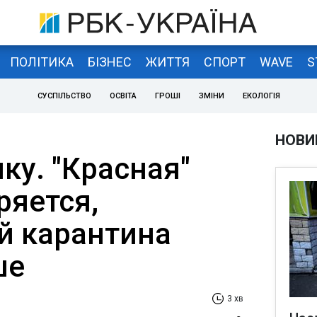
ПОЛІТИКА
БІЗНЕС
ЖИТТЯ
СПОРТ
WAVE
S
СУСПІЛЬСТВО
ОСВІТА
ГРОШІ
ЗМІНИ
ЕКОЛОГІЯ
НОВИ
ику. "Красная"
ряется,
й карантина
ше
3 хв