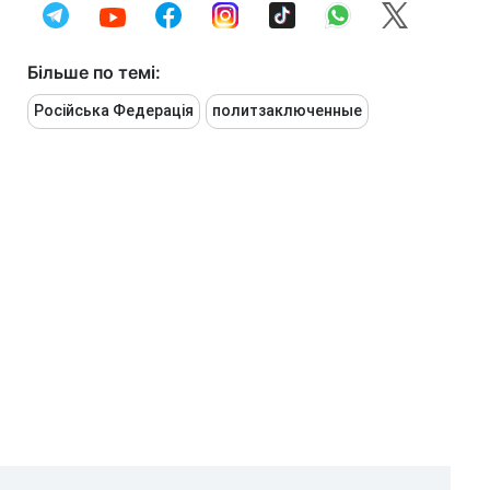
Більше по темі:
Російська Федерація
политзаключенные