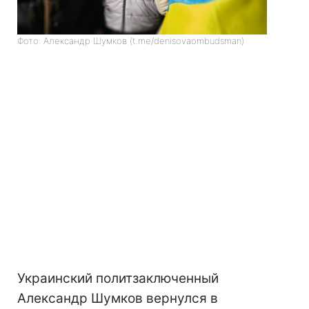
Фото: Александр Шумков (t.me/denisovaombudsman)
Украинский политзаключенный
Александр Шумков вернулся в