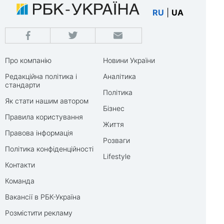
RU
|
UA
Про компанію
Новини України
Редакційна політика і
Аналітика
стандарти
Політика
Як стати нашим автором
Бізнес
Правила користування
Життя
Правова інформація
Розваги
Політика конфіденційності
Lifestyle
Контакти
Команда
Вакансії в РБК-Україна
Розмістити рекламу