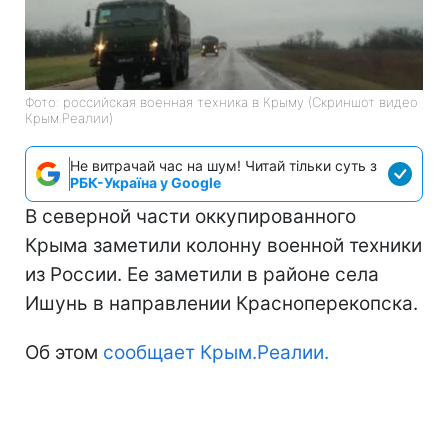
Фото: российская военная техника в Крыму (Скриншот видео
Крым.Реалии)
Не витрачай час на шум! Читай тільки суть з
РБК-Україна у Google
В северной части оккупированного
Крыма заметили колонну военной техники
из России. Ее заметили в районе села
Ишунь в направлении Красноперекопска.
Об этом
сообщает Крым.Реалии.