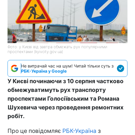
Фото: у Києві від завтра обмежать рух популярними
проспектами (kyivcity.gov.ua)
Не витрачай час на шум! Читай тільки суть з
РБК-Україна у Google
У Києві починаючи з 10 серпня частково
обмежуватимуть рух транспорту
проспектами Голосіївським та Романа
Шухевича через проведення ремонтних
робіт.
Про це повідомляє
РБК-Україна
з