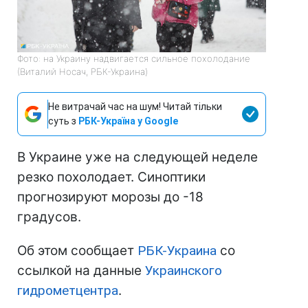
Фото: на Украину надвигается сильное похолодание
(Виталий Носач, РБК-Украина)
Не витрачай час на шум! Читай тільки
суть з
РБК-Україна у Google
В Украине уже на следующей неделе
резко похолодает. Синоптики
прогнозируют морозы до -18
градусов.
Об этом сообщает
РБК-Украина
со
ссылкой на данные
Украинского
гидрометцентра
.