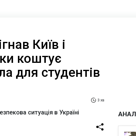
гнав Київ і
ьки коштує
ла для студентів
3 хв
езпекова ситуація в Україні
АНАЛ