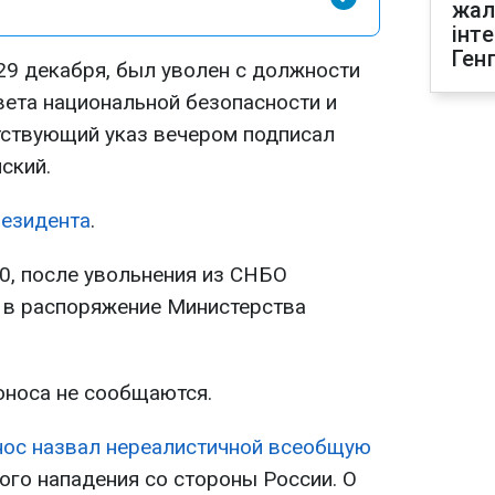
жал
інт
Ген
29 декабря, был уволен с должности
вета национальной безопасности и
тствующий указ вечером подписал
ский.
езидента
.
0, после увольнения из СНБО
 в распоряжение Министерства
оноса не сообщаются.
ос назвал нереалистичной всеобщую
ого нападения со стороны России. О