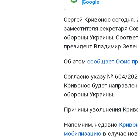
Google
Сергей Кривонос сегодня, 
заместителя секретаря Со
обороны Украины. Соотве
президент Владимир Зелен
Об этом
сообщает Офис пр
Согласно указу № 604/202
Кривонос будет направлен
обороны Украины.
Причины увольнения Крив
Напомним, недавно
Кривон
мобилизацию
в случае нов