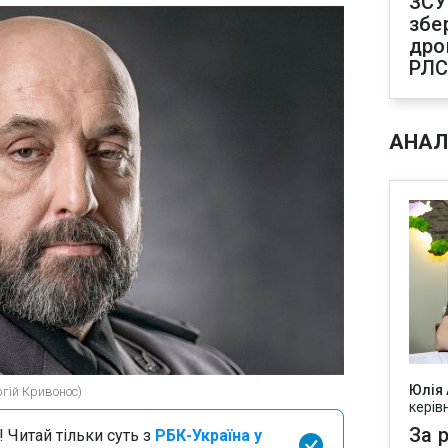
ЗСУ
збе
дро
РЛ
АНАЛ
Юлія
гій Кривонос)
керів
За р
 Читай тільки суть з
РБК-Україна у