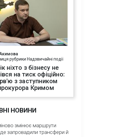
 Акимова
ниця рубрики Надзвичайні події
ік ніхто з бізнесу не
івся на тиск офіційно:
ерв'ю з заступником
прокурора Кримом
ВНІ НОВИНИ
міново змінює маршрути
: де запровадили трансфери й