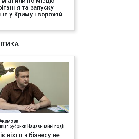
 вгатили по місцю
рігання та запуску
нів у Криму і ворожій
С
ІТИКА
 Акимова
ниця рубрики Надзвичайні події
ік ніхто з бізнесу не