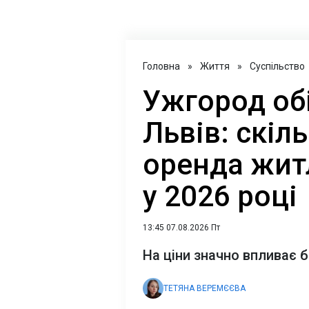
Головна
»
Життя
»
Суспільство
Ужгород обі
Львів: скіл
оренда жит
у 2026 році
13:45 07.08.2026 Пт
На ціни значно впливає б
ТЕТЯНА ВЕРЕМЄЄВА