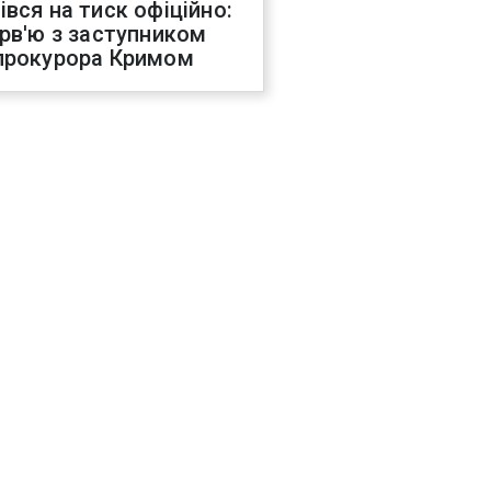
івся на тиск офіційно:
ерв'ю з заступником
прокурора Кримом