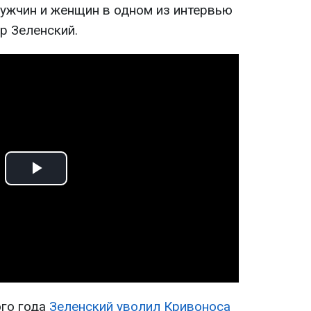
ужчин и женщин в одном из интервью
р Зеленский.
Play
Video
ого года
Зеленский уволил Кривоноса