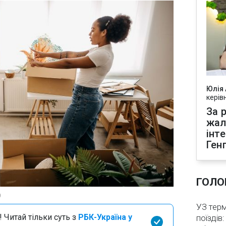
Юлія
керів
За р
жал
інт
Ген
ГОЛО
)
УЗ тер
 Читай тільки суть з
РБК-Україна у
поїздів