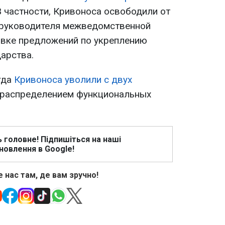
 В частности, Кривоноса освободили от
 руководителя межведомственной
овке предложений по укреплению
арства.
гда
Кривоноса уволили с двух
ераспределением функциональных
ь головне! Підпишіться на наші
новлення в Google!
 нас там, де вам зручно!