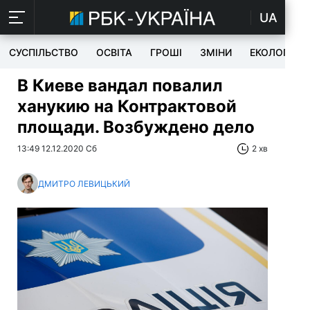
UA
СУСПІЛЬСТВО
ОСВІТА
ГРОШІ
ЗМІНИ
ЕКОЛОГІЯ
В Киеве вандал повалил
ханукию на Контрактовой
площади. Возбуждено дело
13:49 12.12.2020 Сб
2 хв
ДМИТРО ЛЕВИЦЬКИЙ