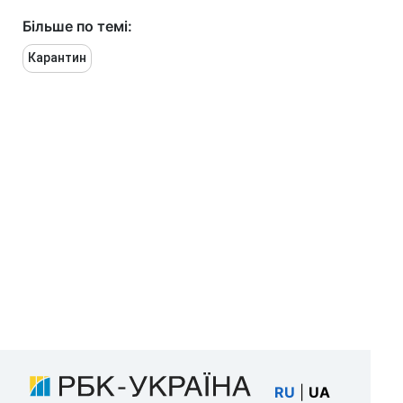
Більше по темі:
Карантин
RU
|
UA