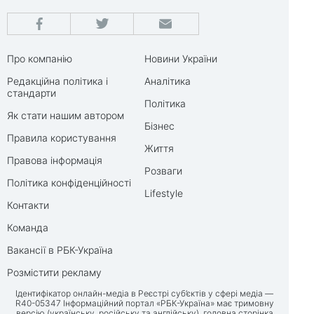
Про компанію
Новини України
Редакційна політика і
Аналітика
стандарти
Політика
Як стати нашим автором
Бізнес
Правила користування
Життя
Правова інформація
Розваги
Політика конфіденційності
Lifestyle
Контакти
Команда
Вакансії в РБК-Україна
Розмістити рекламу
Ідентифікатор онлайн-медіа в Реєстрі суб’єктів у сфері медіа —
R40-05347 Інформаційний портал «РБК-Україна» має тримовну
версію (українську, російську та англійську), головна сторінка