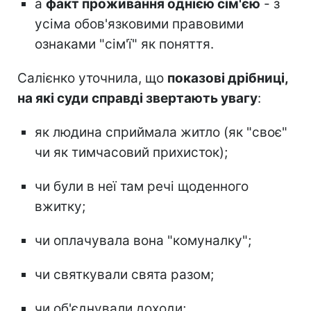
а
факт проживання однією сім'єю
- з
усіма обов'язковими правовими
ознаками "сім'ї" як поняття.
Салієнко уточнила, що
показові дрібниці,
на які суди справді звертають увагу
:
як людина сприймала житло (як "своє"
чи як тимчасовий прихисток);
чи були в неї там речі щоденного
вжитку;
чи оплачувала вона "комуналку";
чи святкували свята разом;
чи об'єднували доходи;