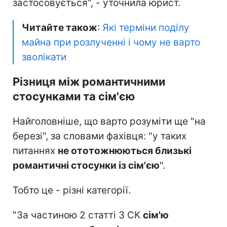
застосовується", - уточнила юрист.
Читайте також
:
Які терміни поділу
майна при розлученні і чому не варто
зволікати
Різниця між романтичними
стосунками та сім'єю
Найголовніше, що варто розуміти ще "на
березі", за словами фахівця: "у таких
питаннях
не ототожню
ються близькі
романтичні стосунки із сім'єю
".
Тобто це - різні категорії.
"За частиною 2 статті 3 СК
сім'ю