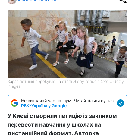
Зараз петиція перебуває на етапі збору голосів (фото: Getty
Images)
Не витрачай час на шум! Читай тільки суть з
РБК-Україна у Google
У Києві створили петицію із закликом
перевести навчання у школах на
дистанційний формат. Авторка