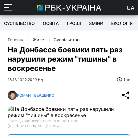
UA
СУСПІЛЬСТВО
ОСВІТА
ГРОШІ
ЗМІНИ
ЕКОЛОГІЯ
Головна
»
Життя
»
Суспільство
На Донбассе боевики пять раз
нарушили режим "тишины" в
воскресенье
18:13 13.12.2020 Нд
1 хв
РОМАН ТВЕРДЕНКО
Фото: украинские военные на танке
(facebook.com/pressjfo.news)