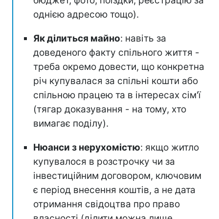
бюджет, фото, поїздки, реєстрацію за
однією адресою тощо).
Як ділиться майно
: навіть за
доведеного факту спільного життя -
треба окремо довести, що конкретна
річ купувалася за спільні кошти або
спільною працею та в інтересах сім'ї
(тягар доказування - на тому, хто
вимагає поділу).
Нюанси з нерухомістю
: якщо житло
купувалося в розстрочку чи за
інвестиційним договором, ключовим
є період внесення коштів, а не дата
отримання свідоцтва про право
власності (ділити можна лише