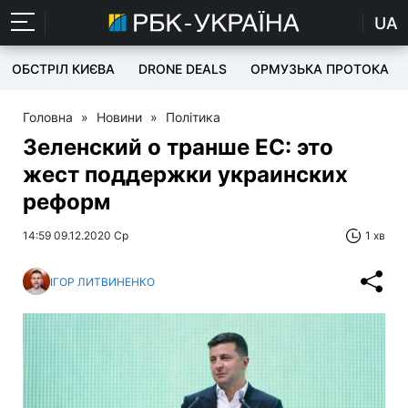
UA
ОБСТРІЛ КИЄВА
DRONE DEALS
ОРМУЗЬКА ПРОТОКА
Головна
»
Новини
»
Політика
Зеленский о транше ЕС: это
жест поддержки украинских
реформ
14:59 09.12.2020 Ср
1 хв
ІГОР ЛИТВИНЕНКО