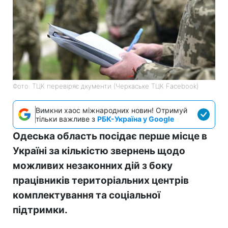
Фото: ТЦК перевіряє дкументи (Черкаське ТЦК Facebook)
Вимкни хаос міжнародних новин! Отримуй
тільки важливе з
РБК-Україна у Google
Одеська область посідає перше місце в
Україні за кількістю звернень щодо
можливих незаконних дій з боку
працівників територіальних центрів
комплектування та соціальної
підтримки.