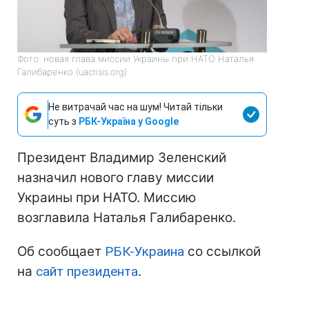
Фото: новая глава миссии Украины при НАТО Наталья
Галибаренко (uacrisis.org)
Не витрачай час на шум! Читай тільки
суть з
РБК-Україна у Google
Президент Владимир Зеленский
назначил нового главу миссии
Украины при НАТО. Миссию
возглавила Наталья Галибаренко.
Об сообщает
РБК-Украина
со ссылкой
на
сайт президента
.