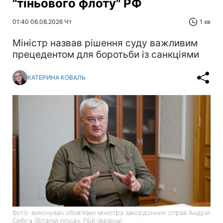
"тіньового флоту" РФ
01:40 06.08.2026 Чт
1 хв
Міністр назвав рішення суду важливим
прецедентом для боротьби із санкціями
КАТЕРИНА КОВАЛЬ
Фото: виконувач обов'язки міністра закордонних справ Андрій
Сибіга (Віталій Носач, РБК-Україна)