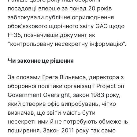
посадовці вперше за понад 20 років
заблокували публічне оприлюднення
обов'язкового щорічного звіту GAO щодо
F-35, позначивши документ як
"контрольовану несекретну інформацію".
Чи законне це рішення
За словами Грега Вільямса, директора з
оборонної політики організації Project on
Government Oversight, закон 1983 року,
який створив офіс випробувань, чітко
визначав, що звіти мають бути
несекретними й не потребують обмежень
поширення. Закон 2011 року так само