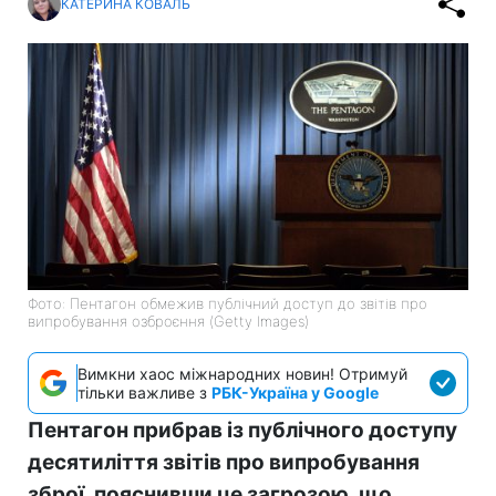
КАТЕРИНА КОВАЛЬ
Фото: Пентагон обмежив публічний доступ до звітів про
випробування озброєння (Getty Images)
Вимкни хаос міжнародних новин! Отримуй
тільки важливе з
РБК-Україна у Google
Пентагон прибрав із публічного доступу
десятиліття звітів про випробування
зброї, пояснивши це загрозою, що