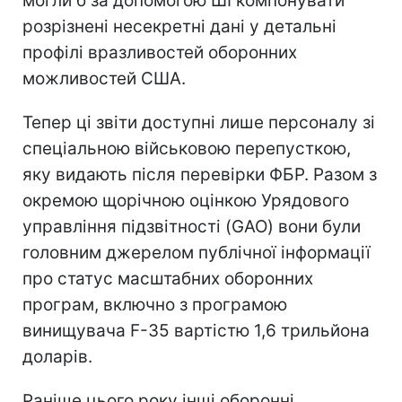
могли б за допомогою ШІ компонувати
розрізнені несекретні дані у детальні
профілі вразливостей оборонних
можливостей США.
Тепер ці звіти доступні лише персоналу зі
спеціальною військовою перепусткою,
яку видають після перевірки ФБР. Разом з
окремою щорічною оцінкою Урядового
управління підзвітності (GAO) вони були
головним джерелом публічної інформації
про статус масштабних оборонних
програм, включно з програмою
винищувача F-35 вартістю 1,6 трильйона
доларів.
Раніше цього року інші оборонні