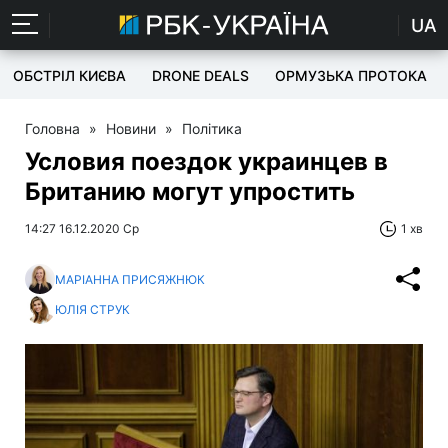
UA
ОБСТРІЛ КИЄВА
DRONE DEALS
ОРМУЗЬКА ПРОТОКА
Головна
»
Новини
»
Політика
Условия поездок украинцев в
Британию могут упростить
14:27 16.12.2020 Ср
1 хв
МАРІАННА ПРИСЯЖНЮК
ЮЛІЯ СТРУК