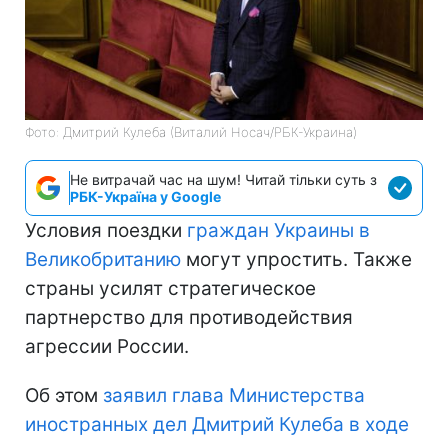
Фото: Дмитрий Кулеба (Виталий Носач/РБК-Украина)
Не витрачай час на шум! Читай тільки суть з
РБК-Україна у Google
Условия поездки
граждан Украины в
Великобританию
могут упростить. Также
страны усилят стратегическое
партнерство для противодействия
агрессии России.
Об этом
заявил глава Министерства
иностранных дел Дмитрий Кулеба в ходе