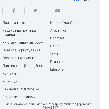
Про компанію
Новини України
Редакційна політика і
Аналітика
стандарти
Політика
Як стати нашим автором
Бізнес
Правила користування
Життя
Правова інформація
Розваги
Політика конфіденційності
Lifestyle
Контакти
Команда
Вакансії в РБК-Україна
Розмістити рекламу
Ідентифікатор онлайн-медіа в Реєстрі суб’єктів у сфері медіа —
R40-05347