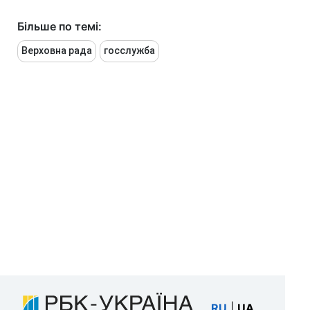
Більше по темі:
Верховна рада
госслужба
RU
|
UA