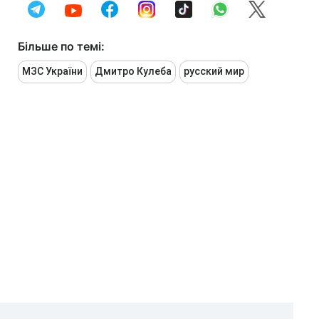
Більше по темі:
МЗС України
Дмитро Кулеба
русский мир