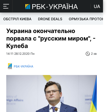
UA
ОБСТРІЛ КИЄВА
DRONE DEALS
ОРМУЗЬКА ПРОТОКА
Украина окончательно
порвала с "русским миром", -
Кулеба
14:11 28.12.2020 Пн
2 хв
РБК-УКРАЇНА