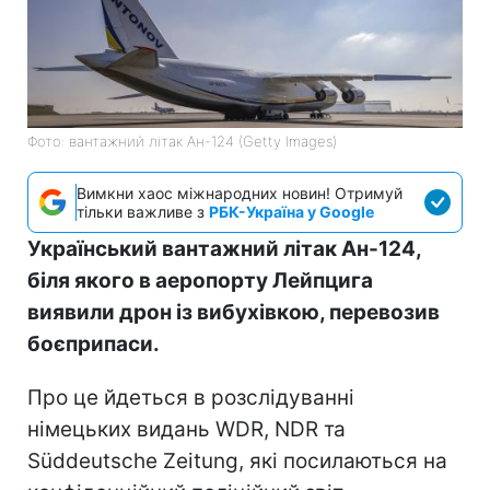
Фото: вантажний літак Ан-124 (Getty Images)
Вимкни хаос міжнародних новин! Отримуй
тільки важливе з
РБК-Україна у Google
Український вантажний літак Ан-124,
біля якого в аеропорту Лейпцига
виявили дрон із вибухівкою, перевозив
боєприпаси.
Про це йдеться в розслідуванні
німецьких видань WDR, NDR та
Süddeutsche Zeitung, які посилаються на