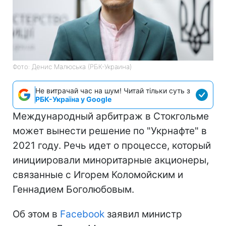
Фото: Денис Малюська (РБК-Украина)
Не витрачай час на шум! Читай тільки суть з
РБК-Україна у Google
Международный арбитраж в Стокгольме
может вынести решение по "Укрнафте" в
2021 году. Речь идет о процессе, который
инициировали миноритарные акционеры,
связанные с Игорем Коломойским и
Геннадием Боголюбовым.
Об этом в
Facebook
заявил министр