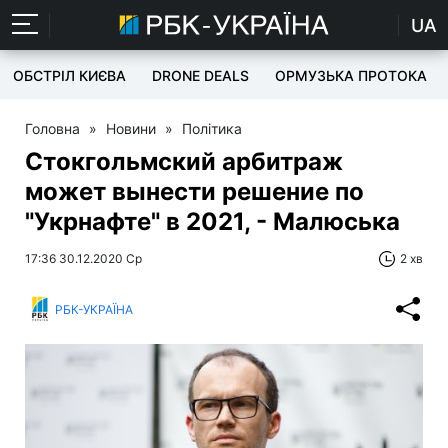
UA
ОБСТРІЛ КИЄВА
DRONE DEALS
ОРМУЗЬКА ПРОТОКА
Головна
»
Новини
»
Політика
Стокгольмский арбитраж
может вынести решение по
"Укрнафте" в 2021, - Малюська
17:36 30.12.2020 Ср
2 хв
РБК-УКРАЇНА