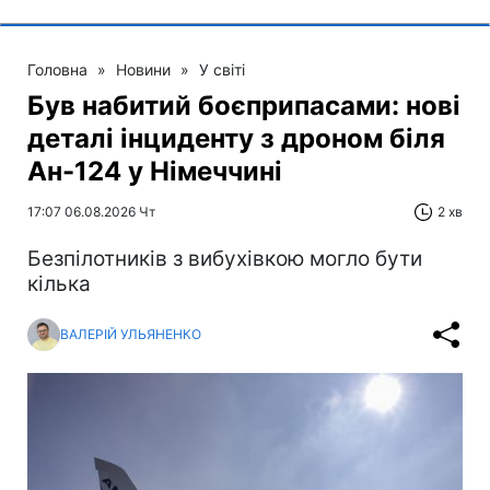
Головна
»
Новини
»
У світі
Був набитий боєприпасами: нові
деталі інциденту з дроном біля
Ан-124 у Німеччині
17:07 06.08.2026 Чт
2 хв
Безпілотників з вибухівкою могло бути
кілька
ВАЛЕРІЙ УЛЬЯНЕНКО