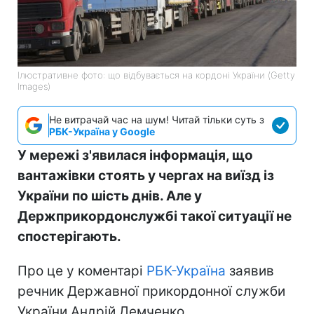
Ілюстративне фото: що відбувається на кордоні України (Getty
Images)
Не витрачай час на шум! Читай тільки суть з
РБК-Україна у Google
У мережі з'явилася інформація, що
вантажівки стоять у чергах на виїзд із
України по шість днів. Але у
Держприкордонслужбі такої ситуації не
спостерігають.
Про це у коментарі
РБК-Україна
заявив
речник Державної прикордонної служби
України Андрій Демченко.