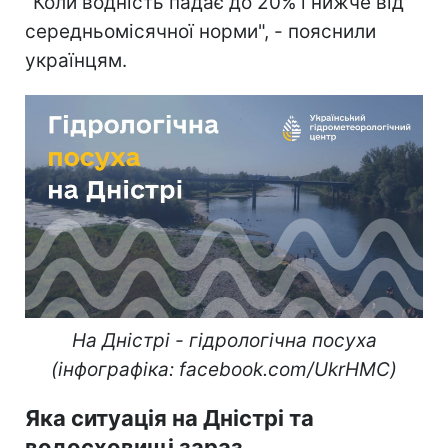
"Коли водність падає до 20% і нижче від
середньомісячної норми", - пояснили
українцям.
На Дністрі - гідрологічна посуха
(інфографіка: facebook.com/UkrHMC)
Яка ситуація на Дністрі та
водосховищі зараз