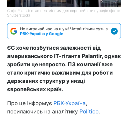
Софт Palantir став незамінним для європейських урядів (фото:
Shutterstock)
Не витрачай час на шум! Читай тільки суть з
РБК-Україна у Google
ЄС хоче позбутися залежності від
американського ІТ-гіганта Palantir, однак
зробити це непросто. ПЗ компанії вже
стало критично важливим для роботи
державних структур у низці
європейських країн.
Про це інформує
РБК-Україна
,
посилаючись на аналітику
Politico
.