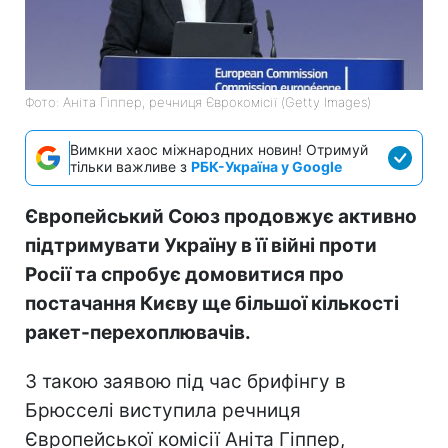
Фото: Аніта Гіппер, речниця Єврокомісії (Getty Images)
Вимкни хаос міжнародних новин! Отримуй
тільки важливе з
РБК-Україна у Google
Європейський Союз продовжує активно
підтримувати Україну в її війні проти
Росії та спробує домовитися про
постачання Києву ще більшої кількості
ракет-перехоплювачів.
З такою заявою під час брифінгу в
Брюсселі виступила речниця
Європейської комісії Аніта Гіппер,