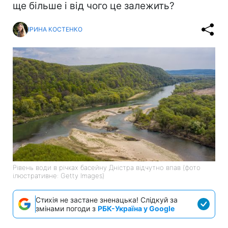
ще більше і від чого це залежить?
ІРИНА КОСТЕНКО
Рівень води в річках басейну Дністра відчутно впав (фото
ілюстративне: Getty Images)
Стихія не застане зненацька! Слідкуй за
змінами погоди з
РБК-Україна у Google