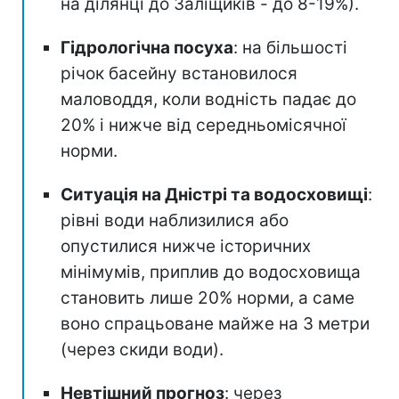
на ділянці до Заліщиків - до 8-19%).
Гідрологічна посуха
: на більшості
річок басейну встановилося
маловоддя, коли водність падає до
20% і нижче від середньомісячної
норми.
Ситуація на Дністрі та водосховищі
:
рівні води наблизилися або
опустилися нижче історичних
мінімумів, приплив до водосховища
становить лише 20% норми, а саме
воно спрацьоване майже на 3 метри
(через скиди води).
Невтішний прогноз
: через