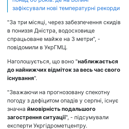
зафіксували нові температурні рекорди
"За три місяці, через забезпечення скидів
в пониззя Дністра, водосховище
спрацьоване майже на 3 метри", -
повідомили в УкрГМЦ.
Наголошується, що воно "
наближається
до найнижчих відміток за весь час свого
існування
".
"Зважаючи на прогнозовану спекотну
погоду з дефіцитом опадів у серпні, існує
значна
ймовірність подальшого
загострення ситуації
", - підсумували
експерти Укргідрометцентру.