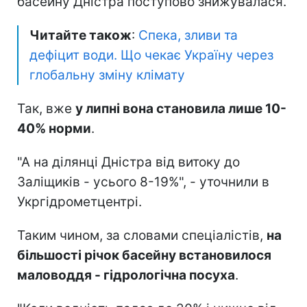
басейну Дністра поступово знижувалася.
Читайте також
:
Спека, зливи та
дефіцит води. Що чекає Україну через
глобальну зміну клімату
Так, вже
у липні вона становила лише 10-
40% норми
.
"А на ділянці Дністра від витоку до
Заліщиків - усього 8-19%", - уточнили в
Укргідрометцентрі.
Таким чином, за словами спеціалістів,
на
більшості річок басейну встановилося
маловоддя - гідрологічна посуха
.