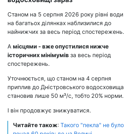
Станом на 5 серпня 2026 року рівні води
на багатьох ділянках наблизилися до
найнижчих за весь період спостережень.
А
місцями - вже опустилися нижче
історичних мінімумів
за весь період
спостережень.
Уточнюється, що станом на 4 серпня
приплив до Дністровського водосховища
становив лише 50 м³/с, тобто 20% норми.
І він продовжує знижуватися.
Читайте також
:
Такого "пекла" не було
понад 60 років: де на Волині