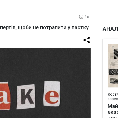
2 хв
ертів, щоби не потрапити у пастку
АНАЛ
Кост
корес
Май
екз
топ