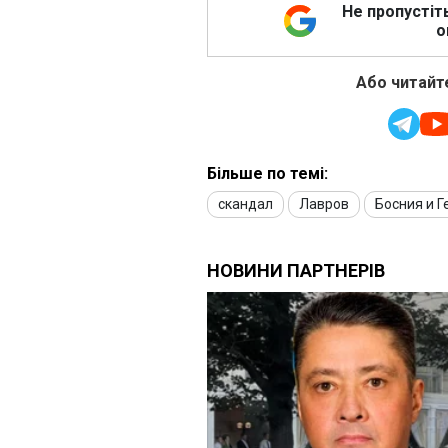
Не пропустіт
о
Або читайте
Більше по темі:
скандал
Лавров
Босния и 