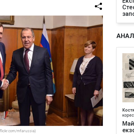
Екс
Сте
зап
АНАЛ
Кост
корес
Май
екз
lickr.com/mfarussia)