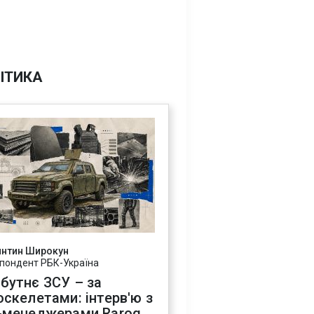
ІТИКА
янтин Широкун
пондент РБК-Україна
бутнє ЗСУ – за
оскелетами: інтерв'ю з
-менеджерами Rarog