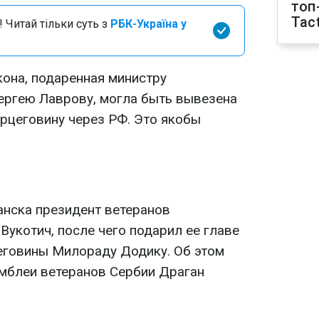
топ
Tact
 Читай тільки суть з
РБК-Україна у
кона, подаренная министру
ергею Лаврову, могла быть вывезена
ерцеговину через РФ. Это якобы
анска президент ветеранов
укотич, после чего подарил ее главе
еговины Милораду Додику. Об этом
мблеи ветеранов Сербии Драган