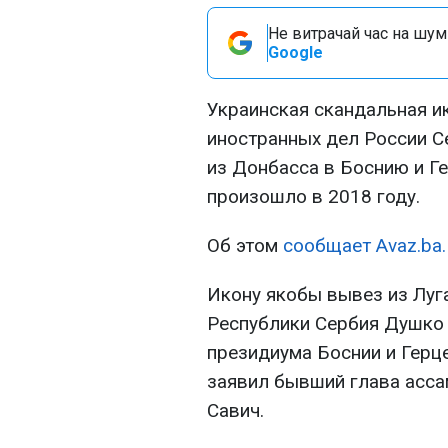
Не витрачай час на шум!
Google
Украинская скандальная и
иностранных дел России С
из Донбасса в Боснию и Г
произошло в 2018 году.
Об этом
сообщает Avaz.ba.
Икону якобы вывез из Луг
Республики Сербия Душко В
президиума Боснии и Герц
заявил бывший глава асса
Савич.