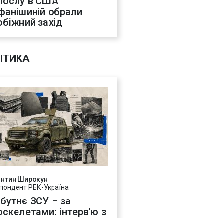
послу в США
фанішиній обрали
обіжний захід
ІТИКА
янтин Широкун
пондент РБК-Україна
бутнє ЗСУ – за
оскелетами: інтерв'ю з