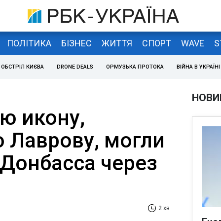
ПОЛІТИКА
БІЗНЕС
ЖИТТЯ
СПОРТ
WAVE
S
ОБСТРІЛ КИЄВА
DRONE DEALS
ОРМУЗЬКА ПРОТОКА
ВІЙНА В УКРАЇНІ
НОВИ
ю икону,
 Лаврову, могли
 Донбасса через
2 хв