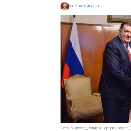
ІГОР ЛИТВИНЕНКО
Фото: Милорад Додик и Сергей Лавров (f