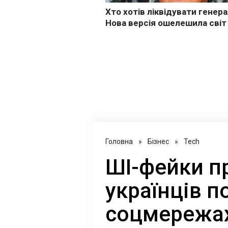
Головна
»
Бізнес
»
Tech
ШІ-фейки п
українців 
соцмережах: