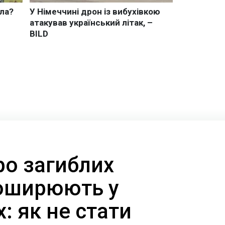
ро загиблих
поширюють у
 як не стати