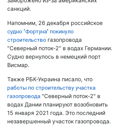
заморожено из-за американских
санкций.
Напомним, 26 декабря российское
судно "Фортуна" покинуло
строительство
газопровода
"Северный поток-2" в водах Германии.
Судно вернулось в немецкий порт
Висмар.
Также РБК-Украина писало, что
работы по строительству участка
газопровода
"Северный поток-2" в
водах Дании планируют возобновить
15 января 2021 года. Это последний
незавершенный участок газопровода.