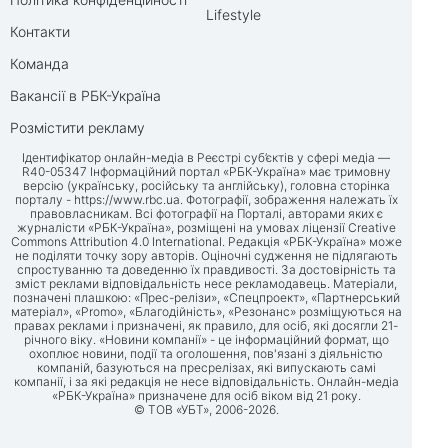
Lifestyle
Контакти
Команда
Вакансії в РБК-Україна
Розмістити рекламу
Ідентифікатор онлайн-медіа в Реєстрі суб’єктів у сфері медіа —
R40-05347 Інформаційний портал «РБК-Україна» має тримовну
версію (українську, російську та англійську), головна сторінка
порталу -
https://www.rbc.ua
. Фотографії, зображення належать їх
правовласникам. Всі фотографії на Порталі, авторами яких є
журналісти «РБК-Україна», розміщені на умовах ліцензії Creative
Commons Attribution 4.0 International. Редакція «РБК-Україна» може
не поділяти точку зору авторів. Оціночні судження не підлягають
спростуванню та доведенню їх правдивості. За достовірність та
зміст реклами відповідальність несе рекламодавець. Матеріали,
позначені плашкою: «Прес-релізи», «Спецпроект», «Партнерський
матеріал», «Promo», «Благодійність», «Резонанс» розміщуються на
правах реклами і призначені, як правило, для осіб, які досягли 21-
річного віку. «Новини компанії» - це інформаційний формат, що
охоплює новини, події та оголошення, пов'язані з діяльністю
компаній, базуються на пресрелізах, які випускають самі
компанії, і за які редакція не несе відповідальність. Онлайн-медіа
«РБК-Україна» призначене для осіб віком від 21 року.
© ТОВ «УБТ», 2006-2026.