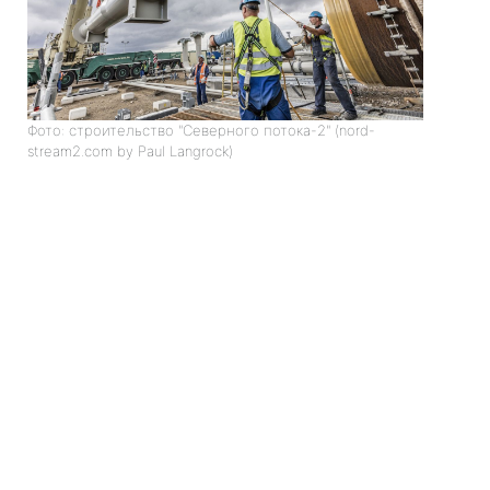
Фото: строительство "Северного потока-2" (nord-
stream2.com by Paul Langrock)