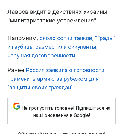
Лавров видит в действиях Украины
"милитаристские устремления".
Напомним,
около сотни танков, "Грады"
и гаубицы разместили оккупанты,
нарушая договоренности
.
Ранее
Россия заявила о готовности
применить армию за рубежом для
"защиты своих граждан"
.
Не пропустіть головне! Підпишіться на
наші оновлення в Google!
Або читайте нас там, де вам зручно!