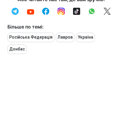
Більше по темі:
Російська Федерація
Лавров
Україна
Донбас