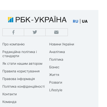
RU
|
UA
Про компанію
Новини України
Редакційна політика і
Аналітика
стандарти
Політика
Як стати нашим автором
Бізнес
Правила користування
Життя
Правова інформація
Розваги
Політика конфіденційності
Lifestyle
Контакти
Команда