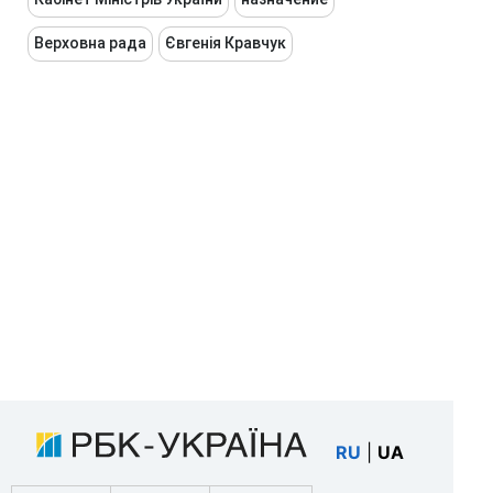
Верховна рада
Євгенія Кравчук
RU
|
UA