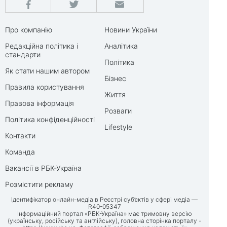
Про компанію
Новини України
Редакційна політика і
Аналітика
стандарти
Політика
Як стати нашим автором
Бізнес
Правила користування
Життя
Правова інформація
Розваги
Політика конфіденційності
Lifestyle
Контакти
Команда
Вакансії в РБК-Україна
Розмістити рекламу
Ідентифікатор онлайн-медіа в Реєстрі суб’єктів у сфері медіа —
R40-05347
Інформаційний портал «РБК-Україна» має тримовну версію
(українську, російську та англійську), головна сторінка порталу -