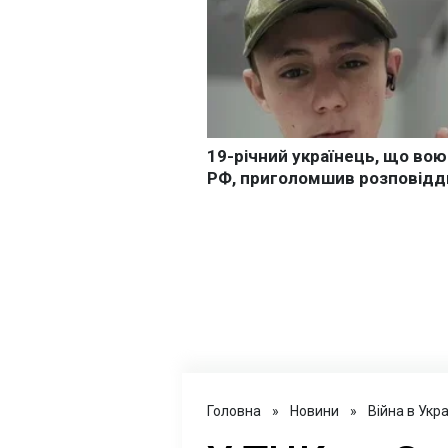
Головна
»
Новини
»
Війна в Укра