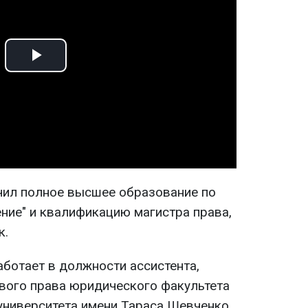
Play
Video
чил полное высшее образование по
ние" и квалификацию магистра права,
к.
работает в должности ассистента,
вого права юридического факультета
университета имени Тараса Шевченко.