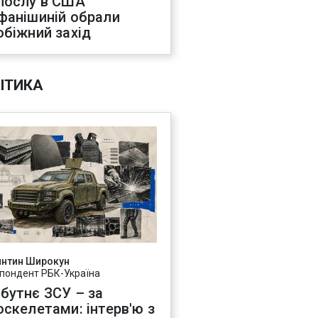
послу в США
фанішиній обрали
обіжний захід
ІТИКА
янтин Широкун
пондент РБК-Україна
бутнє ЗСУ – за
оскелетами: інтерв'ю з