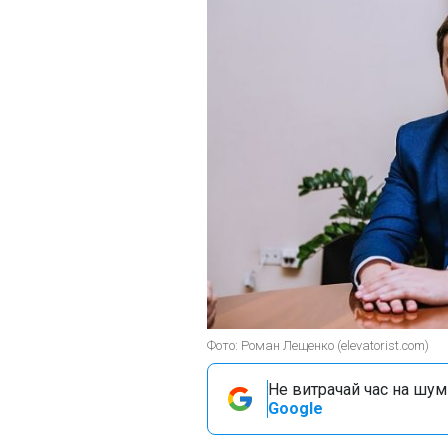
Фото: Роман Лещенко (elevatorist.com)
Не витрачай час на шум!
Google