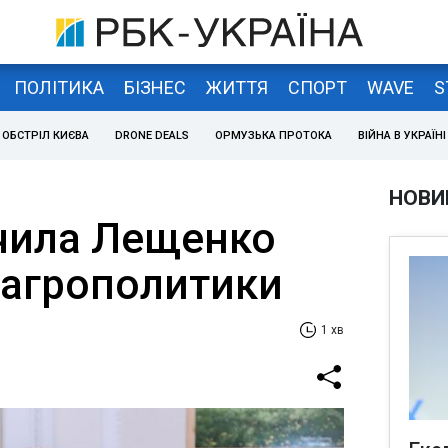
ПОЛІТИКА
БІЗНЕС
ЖИТТЯ
СПОРТ
WAVE
S
ОБСТРІЛ КИЄВА
DRONE DEALS
ОРМУЗЬКА ПРОТОКА
ВІЙНА В УКРАЇНІ
НОВИ
чила Лещенко
агрополитики
1 хв