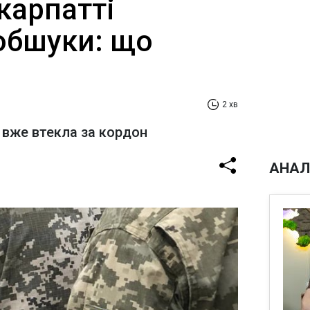
карпатті
обшуки: що
2 хв
 вже втекла за кордон
АНАЛ