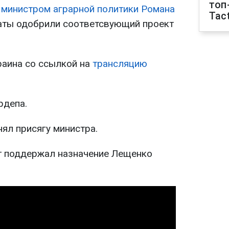
топ
а
министром аграрной политики Романа
Tact
аты одобрили соответсвующий проект
раина со ссылкой на
трансляцию
рдепа.
ял присягу министра.
т поддержал назначение Лещенко