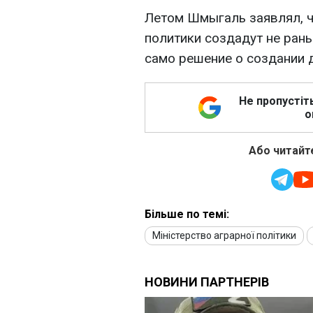
Летом Шмыгаль заявлял, ч
политики создадут не рань
само решение о создании 
Не пропустіт
о
Або читайте
Більше по темі:
Міністерство аграрної політики