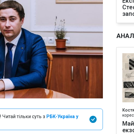
Екс
Сте
зап
АНАЛ
Кост
корес
 Читай тільки суть з
РБК-Україна у
Май
екз