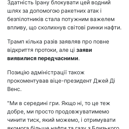
Здатність Ірану блокувати цей водний
шлях за допомогою ракетних атак і
безпілотників стала потужним важелем
впливу, що сколихнув світові ринки нафти.
Трамп кілька разів заявляв про повне
відкриття протоки, але ці
заяви
виявилися передчасними
.
Позицію адміністрації також
прокоментував віце-президент Джей Ді
Венс.
"Ми в середині гри. Якщо ні, то це теж
добре, ми просто продовжуватимемо
чинити тиск, який можемо, і отримувати
якомога більше нафти та газу з Близького