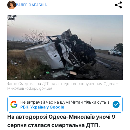
ВАЛЕРІЯ АБАБІНА
Фото: Смертельна ДТП на автодорозі сполученням Одеса –
Миколаїв (od.npu.gov.ua)
Не витрачай час на шум! Читай тільки суть з
РБК-Україна у Google
На автодорозі Одеса-Миколаїв уночі 9
серпня сталася смертельна ДТП.