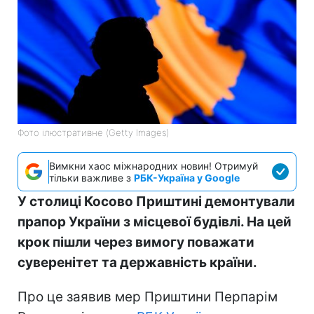
Фото ілюстративне (Getty Images)
Вимкни хаос міжнародних новин! Отримуй
тільки важливе з
РБК-Україна у Google
У столиці Косово Приштині демонтували
прапор України з місцевої будівлі. На цей
крок пішли через вимогу поважати
суверенітет та державність країни.
Про це заявив мер Приштини Перпарім