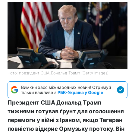
Фото: президент США Дональд Трамп (Getty Images)
Вимкни хаос міжнародних новин! Отримуй
тільки важливе з
РБК-Україна у Google
Президент США Дональд Трамп
тижнями готував ґрунт для оголошення
перемоги у війні з Іраном, якщо Тегеран
повністю відкриє Ормузьку протоку. Він