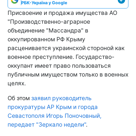
РБК-Україна у Google
Присвоение и продажа имущества АО
"Производственно-аграрное
объединение "Массандра" в
оккупированном РФ Крыму
расценивается украинской стороной как
военное преступление. Государство-
оккупант имеет право пользоваться
публичным имуществом только в военных
целях.
Об этом
заявил руководитель
прокуратуры АР Крым и города
Севастополя Игорь Поночовный,
передает "Зеркало недели"
.