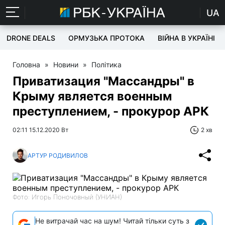
UA
DRONE DEALS
ОРМУЗЬКА ПРОТОКА
ВІЙНА В УКРАЇНІ
Головна
»
Новини
»
Політика
Приватизация "Массандры" в
Крыму является военным
преступлением, - прокурор АРК
02:11 15.12.2020 Вт
2 хв
АРТУР РОДИВИЛОВ
Фото: Игорь Поночовный (УНИАН)
Не витрачай час на шум! Читай тільки суть з