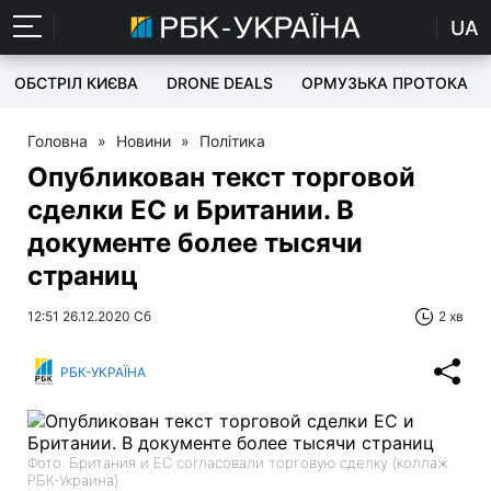
UA
ОБСТРІЛ КИЄВА
DRONE DEALS
ОРМУЗЬКА ПРОТОКА
Головна
»
Новини
»
Політика
Опубликован текст торговой
сделки ЕС и Британии. В
документе более тысячи
страниц
12:51 26.12.2020 Сб
2 хв
РБК-УКРАЇНА
Фото: Британия и ЕС согласовали торговую сделку (коллаж
РБК-Украина)