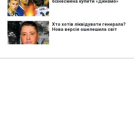
Головна
»
Новини
»
Війна в Україні
Трагедія у Вишневому:
журналіст закликав перевірити
чоловіка впливової судді
Ішуніної
21:16 06.08.2026 Чт
2 хв
Правоохоронців закликають звернути