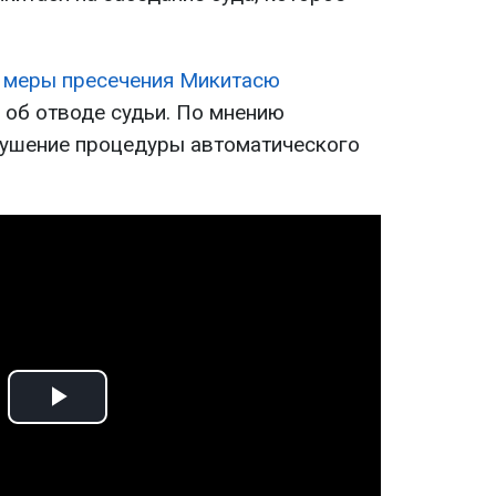
 меры пресечения Микитасю
 об отводе судьи. По мнению
рушение процедуры автоматического
Play
Video