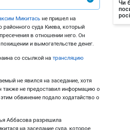
Чи 
пос
рос
ксим Микитась
не пришел на
 районного суда Киева, который
пресечения в отношении него. Он
 похищении и вымогательстве денег.
раина со ссылкой на
трансляцию
емый не явился на заседание, хотя
н также не предоставил информацию о
с этим обвинение подало ходатайство о
лья Аббасова разрешила
китася на заседание суда, которое