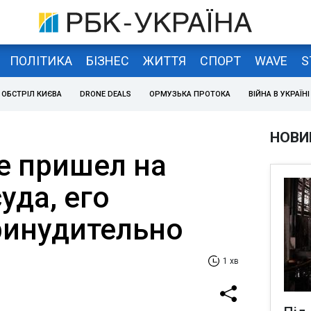
ПОЛІТИКА
БІЗНЕС
ЖИТТЯ
СПОРТ
WAVE
S
ОБСТРІЛ КИЄВА
DRONE DEALS
ОРМУЗЬКА ПРОТОКА
ВІЙНА В УКРАЇНІ
НОВИ
е пришел на
уда, его
ринудительно
1 хв