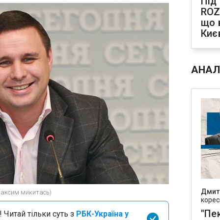
Під
ROZ
що 
Киє
АНАЛ
Дмит
максим микитась)
корес
"Пек
 Читай тільки суть з
РБК-Україна у