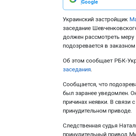
Google
Украинский застройщик
Ма
заседание Шевченковского
должен рассмотреть меру 
подозревается в заказном
Об этом сообщает РБК-Ук
заседания
.
Сообщается, что подозрева
был заранее уведомлен. О
причинах неявки. В связи 
принудительном приводе.
Следственная судья Ната
принудительный привод Ми