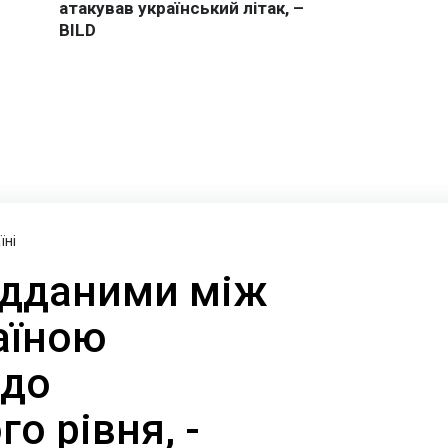
їні
ідданими між
аїною
 до
о рівня, -