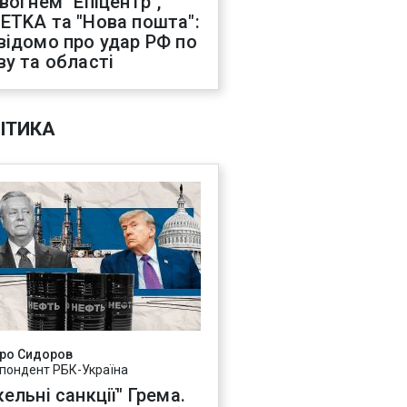
 вогнем "Епіцентр",
ETKA та "Нова пошта":
відомо про удар РФ по
ву та області
ІТИКА
ро Сидоров
пондент РБК-Україна
ельні санкції" Грема.