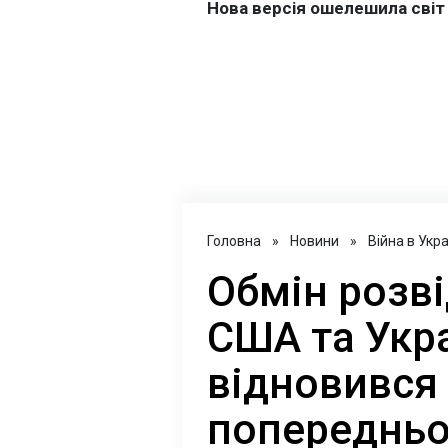
Головна
»
Новини
»
Війна в Укра
Обмін розв
США та Укр
відновився
попередньог