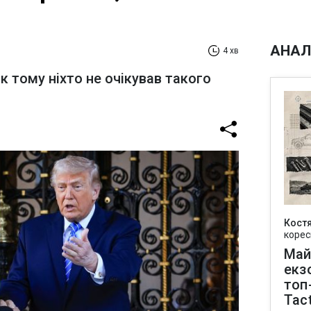
АНАЛ
4 хв
к тому ніхто не очікував такого
Кост
корес
Май
екз
топ
Tact