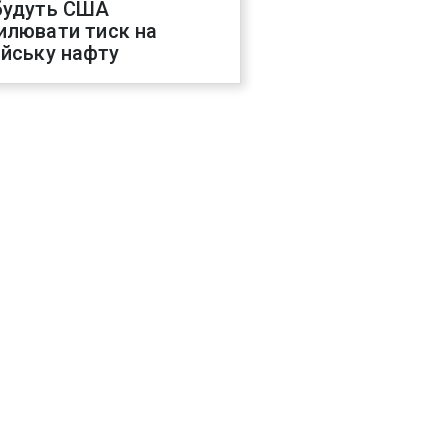
будуть США
илювати тиск на
ійську нафту