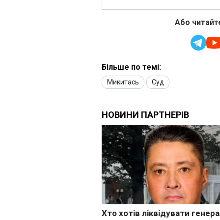
Або читайте
Більше по темі:
Микитась
Суд