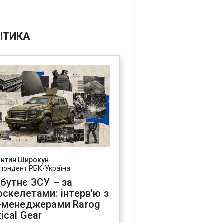
ІТИКА
янтин Широкун
пондент РБК-Україна
бутнє ЗСУ – за
оскелетами: інтерв'ю з
-менеджерами Rarog
ical Gear