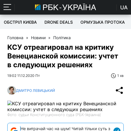
UA
ОБСТРІЛ КИЄВА
DRONE DEALS
ОРМУЗЬКА ПРОТОКА
Головна
»
Новини
»
Політика
КСУ отреагировал на критику
Венецианской комиссии: учтет
в следующих решениях
19:02 11.12.2020 Пт
1 хв
ДМИТРО ЛЕВИЦЬКИЙ
Фото: судьи Конституционного суда (РБК-Украина)
Не витрачай час на шум! Читай тільки суть з