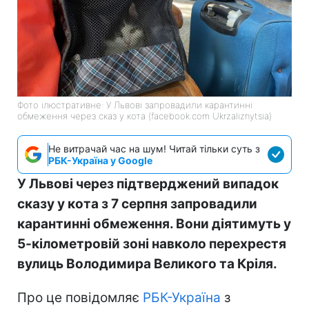
Фото ілюстративне: У Львові запровадили карантинні
обмеження через сказ у кота (facebook.com Ukrzaliznytsia)
Не витрачай час на шум! Читай тільки суть з
РБК-Україна у Google
У Львові через підтверджений випадок
сказу у кота з 7 серпня запровадили
карантинні обмеження. Вони діятимуть у
5-кілометровій зоні навколо перехрестя
вулиць Володимира Великого та Кріля.
Про це повідомляє
РБК-Україна
з