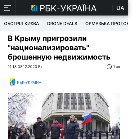
UA
ОБСТРІЛ КИЄВА
DRONE DEALS
ОРМУЗЬКА ПРОТОКА
В Крыму пригрозили
"национализировать"
брошенную недвижимость
11:13 08.12.2020 Вт
1 хв
РБК-УКРАЇНА