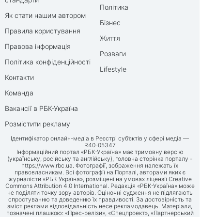
Політика
Як стати нашим автором
Бізнес
Правила користування
Життя
Правова інформація
Розваги
Політика конфіденційності
Lifestyle
Контакти
Команда
Вакансії в РБК-Україна
Розмістити рекламу
Ідентифікатор онлайн-медіа в Реєстрі суб’єктів у сфері медіа —
R40-05347
Інформаційний портал «РБК-Україна» має тримовну версію
(українську, російську та англійську), головна сторінка порталу -
https://www.rbc.ua
. Фотографії, зображення належать їх
правовласникам. Всі фотографії на Порталі, авторами яких є
журналісти «РБК-Україна», розміщені на умовах ліцензії Creative
Commons Attribution 4.0 International. Редакція «РБК-Україна» може
не поділяти точку зору авторів. Оціночні судження не підлягають
спростуванню та доведенню їх правдивості. За достовірність та
зміст реклами відповідальність несе рекламодавець. Матеріали,
позначені плашкою: «Прес-релізи», «Спецпроект», «Партнерський