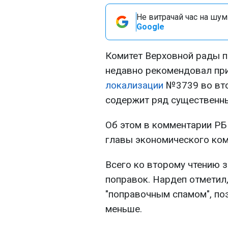
Не витрачай час на шум!
Google
Комитет Верховной рады п
недавно рекомендовал пр
локализации
№3739 во вто
содержит ряд существенны
Об этом в комментарии РБ
главы экономического ком
Всего ко второму чтению 
поправок. Нардеп отметил
"поправочным спамом", по
меньше.