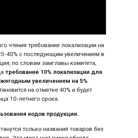
Video
ого чтения требование локализации на
25-40% с последующим увеличением в
ция, по словам замглавы комитета,
да
требование 10% локализации для
 ежегодным увеличением на 5%
.
тановится на отметке 40% и будет
ца 10-летнего срока.
ьзования кодов продукции.
станутся только названия товаров без
дов. Это уменьшит риски обхода