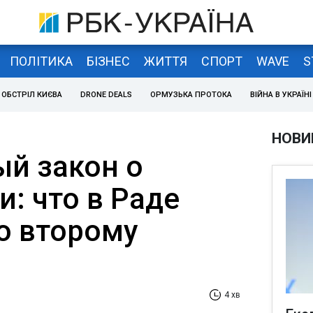
ПОЛІТИКА
БІЗНЕС
ЖИТТЯ
СПОРТ
WAVE
S
ОБСТРІЛ КИЄВА
DRONE DEALS
ОРМУЗЬКА ПРОТОКА
ВІЙНА В УКРАЇНІ
НОВИ
й закон о
: что в Раде
о второму
4 хв