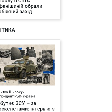
послу в США
фанішиній обрали
обіжний захід
ІТИКА
янтин Широкун
пондент РБК-Україна
бутнє ЗСУ – за
оскелетами: інтерв'ю з