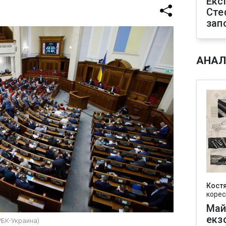
Екс
Сте
зап
АНАЛ
Кост
корес
Май
екз
РБК-Украина)