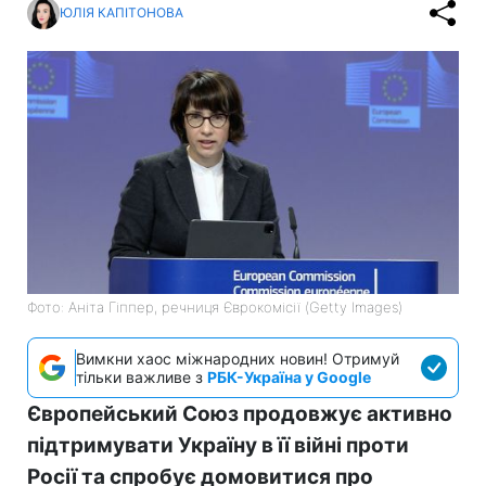
ЮЛІЯ КАПІТОНОВА
Фото: Аніта Гіппер, речниця Єврокомісії (Getty Images)
Вимкни хаос міжнародних новин! Отримуй
тільки важливе з
РБК-Україна у Google
Європейський Союз продовжує активно
підтримувати Україну в її війні проти
Росії та спробує домовитися про