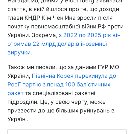
Нагадаємо, днями у Bloomberg з’явилася
стаття, в якій йшлося про те, що доходи
глави КНДР Кім Чен Ина зросли після
початку повномасштабної війни РФ проти
України. Зокрема,
з 2022 по 2025 рік він
отримав 22 млрд доларів іноземної
виручки
.
Також ми писали, що за даними ГУР МО
України,
Північна Корея перекинула до
Росії партію з понад 100 балістичних
ракет
та спеціалізовані ракетні
підрозділи. Це, у свою чергу, може
призвести до ще більших руйнувань в
Україні.