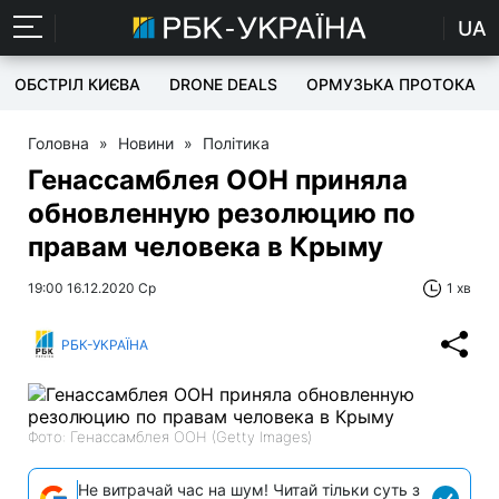
UA
ОБСТРІЛ КИЄВА
DRONE DEALS
ОРМУЗЬКА ПРОТОКА
Головна
»
Новини
»
Політика
Генассамблея ООН приняла
обновленную резолюцию по
правам человека в Крыму
19:00 16.12.2020 Ср
1 хв
РБК-УКРАЇНА
Фото: Генассамблея ООН (Getty Images)
Не витрачай час на шум! Читай тільки суть з