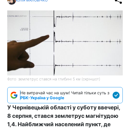
ЮЛІЯ МАЛОВІЧКО
Фото: землетрус стався на глибині 5 км (скріншот)
Не витрачай час на шум! Читай тільки суть з
РБК-Україна у Google
У Чернівецькій області у суботу ввечері,
8 серпня, стався землетрус магнітудою
1,4. Найближчий населений пункт, де