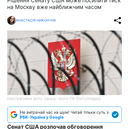
Рішення Сенату США може посилити тиск
на Москву вже найближчим часом
АНАСТАСІЯ НИКОНЧУК
Ілюстративне фото: санкції проти РФ (GettyImages)
Не витрачай час на шум! Читай тільки суть з
РБК-Україна у Google
Сенат США розпочав обговорення