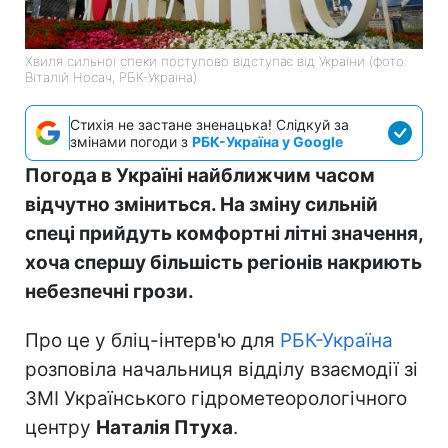
Хвиля сильної спеки поступово відступає від України (фото:
Віталій Носач, РБК-Україна)
Стихія не застане зненацька! Слідкуй за
змінами погоди з
РБК-Україна у Google
Погода в Україні найближчим часом
відчутно зміниться. На зміну сильній
спеці прийдуть комфортні літні значення,
хоча спершу більшість регіонів накриють
небезпечні грози.
Про це у бліц-інтерв'ю для
РБК-Україна
розповіла начальниця відділу взаємодії зі
ЗМІ Українського гідрометеорологічного
центру
Наталія Птуха
.